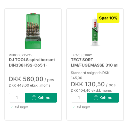
Spar 10%
RUKODJ215215
TEC75351062
DJ TOOLS spiralborsæt
TEC7 SORT
DIN338 HSS-Co5 1-
LIM/FUGEMASSE 310 ml
13×0,5mm
Standard salgspris DKK
DKK 560,00
145,00
/ pcs
DKK 130,50
/ pcs
DKK 448,00 ekskl. moms
DKK 104,40 ekskl. moms
Køb nu
Køb nu
På lager
På lager