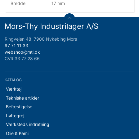
Bredde
17 mm
Mors-Thy Industrilager A/S
Ringvejen 48, 7900 Nykøbing Mors
97 71 11 33
webshop@mti.dk
CVR 33 77 28 66
KATALOG
Værktøj
Tekniske artikler
Befæstigelse
Løftegrej
Værksteds indretning
Olie & Kemi