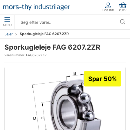
LOG IND
KURV
MENU
Sporkugleleje FAG 6207.2ZR
Lejer
Sporkugleleje FAG 6207.2ZR
Varenummer:
FAG62072ZR
Spar 50%