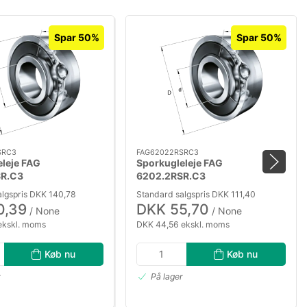
Spar 50%
Spar 50%
SRC3
FAG62022RSRC3
leje FAG
Sporkugleleje FAG
SR.C3
6202.2RSR.C3
algspris DKK 140,78
Standard salgspris DKK 111,40
0,39
DKK 55,70
/ None
/ None
ekskl. moms
DKK 44,56 ekskl. moms
Køb nu
Køb nu
r
På lager