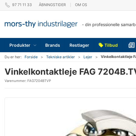
97 71 11 33
ÅBNINGSTIDER
OM OS
- din professionelle samar
Produkter
Brands
Restlager
Tilbud
Vinkelkontaktleje
Du er her:
Forside
Tekniske artikler
Lejer
Vinkelkontaktleje FAG 7204B.
Varenummer:
FAG7204BTVP