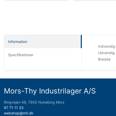
Information
Indvendig
Udvendig 
Specifikationer
Bredde
Mors-Thy Industrilager A/S
Ringvejen 48, 7900 Nykøbing Mors
97 71 11 33
webshop@mti.dk