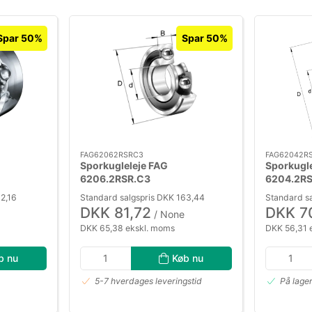
Spar 50%
Spar 50%
FAG62062RSRC3
FAG62042R
Sporkugleleje FAG
Sporkugle
6206.2RSR.C3
6204.2R
2,16
Standard salgspris DKK 163,44
Standard s
DKK 81,72
DKK 7
/ None
DKK 65,38 ekskl. moms
DKK 56,31 
b nu
Køb nu
5-7 hverdages leveringstid
På lage