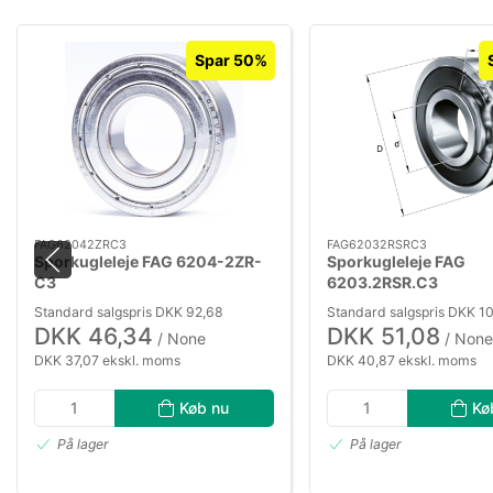
Spar 50%
FAG62042ZRC3
FAG62032RSRC3
Sporkugleleje FAG 6204-2ZR-
Sporkugleleje FAG
C3
6203.2RSR.C3
Standard salgspris DKK 92,68
Standard salgspris DKK 10
DKK 46,34
DKK 51,08
/ None
/ None
DKK 37,07 ekskl. moms
DKK 40,87 ekskl. moms
Køb nu
Kø
På lager
På lager