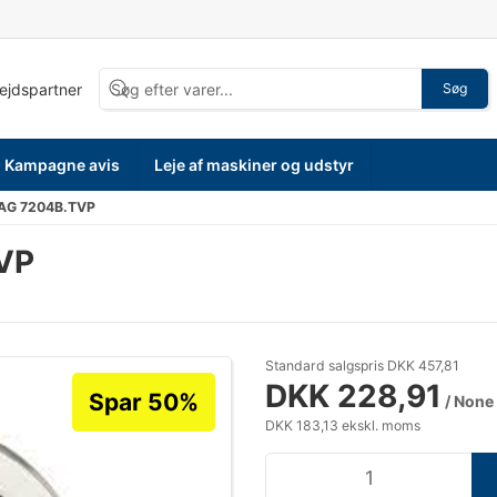
bejdspartner
Søg
Kampagne avis
Leje af maskiner og udstyr
 FAG 7204B.TVP
TVP
Standard salgspris DKK 457,81
DKK 228,91
Spar 50%
/ None
DKK 183,13 ekskl. moms