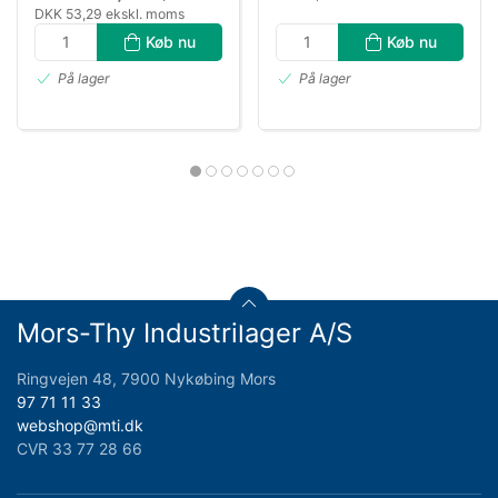
DKK 53,29 ekskl. moms
Køb nu
Køb nu
På lager
På lager
Mors-Thy Industrilager A/S
Ringvejen 48, 7900 Nykøbing Mors
97 71 11 33
webshop@mti.dk
CVR 33 77 28 66