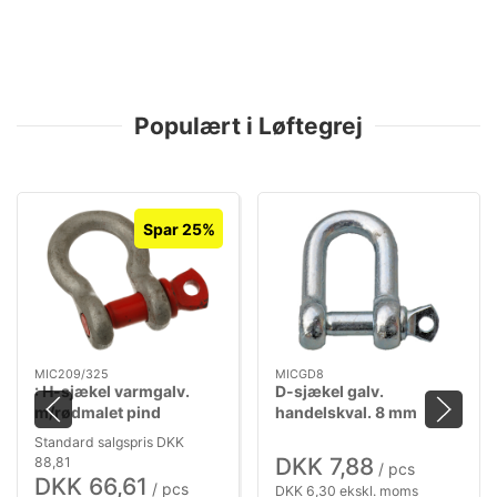
Populært i Løftegrej
Spar 25%
MIC209/325
MICGD8
: H-sjækel varmgalv.
D-sjækel galv.
m/rødmalet pind
handelskval. 8 mm
5/8"×3/4"
Standard salgspris DKK
DKK 7,88
88,81
/ pcs
DKK 66,61
/ pcs
DKK 6,30 ekskl. moms