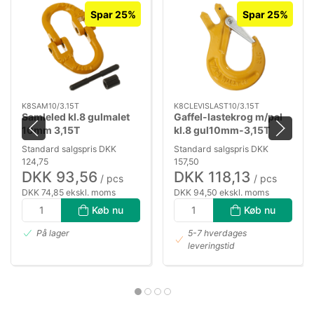
Spar 25%
Spar 25%
K8SAM10/3.15T
K8CLEVISLAST10/3.15T
Samleled kl.8 gulmalet
Gaffel-lastekrog m/pal
10mm 3,15T
kl.8 gul10mm-3,15T
Standard salgspris DKK
Standard salgspris DKK
124,75
157,50
DKK 93,56
DKK 118,13
/ pcs
/ pcs
DKK 74,85 ekskl. moms
DKK 94,50 ekskl. moms
Køb nu
Køb nu
På lager
5-7 hverdages
leveringstid