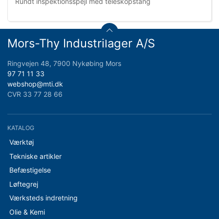
Rundt inspektionsspejl med teleskopstang
Mors-Thy Industrilager A/S
Ringvejen 48, 7900 Nykøbing Mors
97 71 11 33
webshop@mti.dk
CVR 33 77 28 66
KATALOG
Værktøj
Tekniske artikler
Befæstigelse
Løftegrej
Værksteds indretning
Olie & Kemi