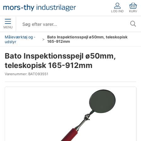
LOG IND
KURV
MENU
Måleværktøj og -
Bato Inspektionsspejl ø50mm, teleskopisk
165-912mm
udstyr
Bato Inspektionsspejl ø50mm,
teleskopisk 165-912mm
Varenummer:
BATO93551