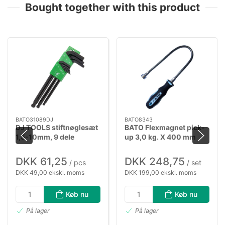
Bought together with this product
BATO31089DJ
BATO8343
DJ TOOLS stiftnøglesæt
BATO Flexmagnet pick-
1,5-10mm, 9 dele
up 3,0 kg. X 400 mm
lang.
DKK 61,25
DKK 248,75
/ pcs
/ set
DKK 49,00 ekskl. moms
DKK 199,00 ekskl. moms
Køb nu
Køb nu
På lager
På lager