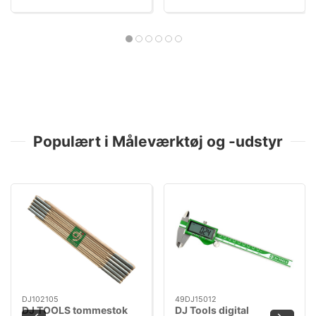
Populært i Måleværktøj og -udstyr
DJ102105
49DJ15012
DJ TOOLS tommestok
DJ Tools digital