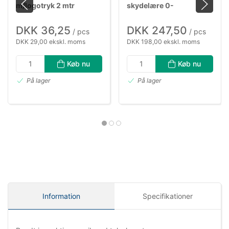
m/logotryk 2 mtr
skydelære 0-
150×0,01mm, 12mm tal
DKK 36,25
DKK 247,50
/ pcs
/ pcs
DKK 29,00 ekskl. moms
DKK 198,00 ekskl. moms
Køb nu
Køb nu
På lager
På lager
Information
Specifikationer