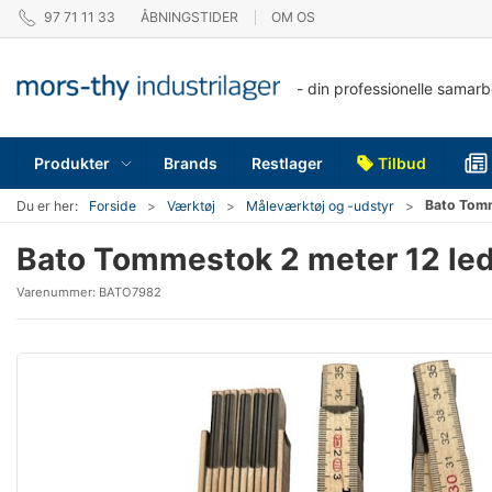
97 71 11 33
ÅBNINGSTIDER
OM OS
- din professionelle samar
Produkter
Brands
Restlager
Tilbud
Bato Tomm
Du er her:
Forside
Værktøj
Måleværktøj og -udstyr
Bato Tommestok 2 meter 12 led
Varenummer:
BATO7982