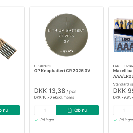
GPCR2025
LAK100028
GP Knapbatteri CR 2025 3V
Maxell bat
AAA/LR03 
Standard s
DKK 13,38
DKK 9
/ pcs
DKK 10,70 ekskl. moms
DKK 79,95 
b nu
Køb nu
På lager
På lage