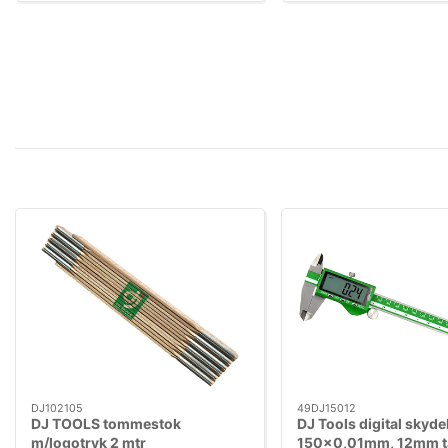
DJ102105
49DJ15012
DJ TOOLS tommestok
DJ Tools digital skyd
m/logotryk 2 mtr
150×0,01mm, 12mm t