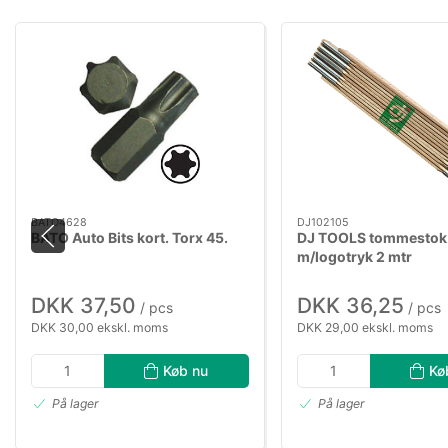
BATO4628
DJ102105
BATO Auto Bits kort. Torx 45.
DJ TOOLS tommestok
m/logotryk 2 mtr
DKK 37,50
DKK 36,25
/ pcs
/ pcs
DKK 30,00 ekskl. moms
DKK 29,00 ekskl. moms
Køb nu
Kø
På lager
På lager