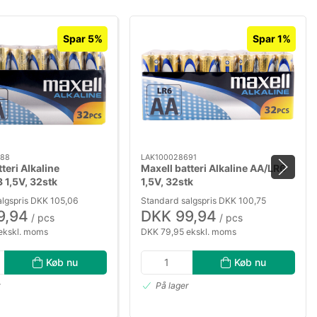
Spar 5%
Spar 1%
688
LAK100028691
teri Alkaline
Maxell batteri Alkaline AA/LR6
1,5V, 32stk
1,5V, 32stk
algspris DKK 105,06
Standard salgspris DKK 100,75
9,94
DKK 99,94
/ pcs
/ pcs
ekskl. moms
DKK 79,95 ekskl. moms
Køb nu
Køb nu
r
På lager