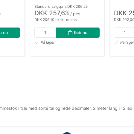
Standard salgspris DKK 286,25
DKK 257,63
DKK 2
s
/ pcs
DKK 206,10 ekskl. moms
DKK 202,00
b nu
Køb nu
På lager
På lage
mmestok i træ med sorte tal og røde decimaler. 2 meter lang i 12 led.