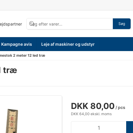
bejdspartner
Søg
Kampagne avis
Leje af maskiner og udstyr
estok 2 meter 12 led træ
 træ
DKK 80,00
/ pcs
DKK 64,00 ekskl. moms