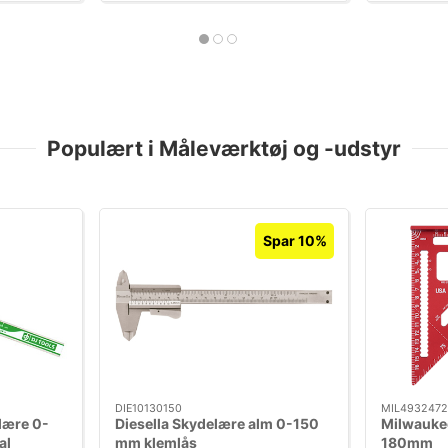
Populært i Måleværktøj og -udstyr
Spar 10%
DIE10130150
MIL4932472
elære 0-
Diesella Skydelære alm 0-150
Milwauke
al
mm klemlås
180mm