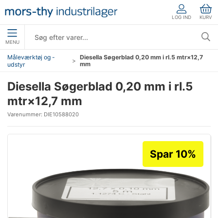
LOG IND
KURV
MENU
Måleværktøj og -
Diesella Søgerblad 0,20 mm i rl.5 mtr×12,7
mm
udstyr
Diesella Søgerblad 0,20 mm i rl.5
mtr×12,7 mm
Varenummer:
DIE10588020
Spar 10%