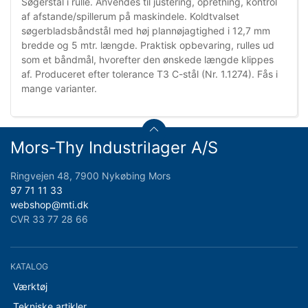
Søgerstål i rulle. Anvendes til justering, opretning, kontrol
af afstande/spillerum på maskindele. Koldtvalset
søgerbladsbåndstål med høj plannøjagtighed i 12,7 mm
bredde og 5 mtr. længde. Praktisk opbevaring, rulles ud
som et båndmål, hvorefter den ønskede længde klippes
af. Produceret efter tolerance T3 C-stål (Nr. 1.1274). Fås i
mange varianter.
Mors-Thy Industrilager A/S
Ringvejen 48, 7900 Nykøbing Mors
97 71 11 33
webshop@mti.dk
CVR 33 77 28 66
KATALOG
Værktøj
Tekniske artikler