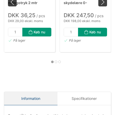
m/logotryk 2 mtr
skydelære 0-
150×0,01mm, 12mm tal
DKK 36,25
DKK 247,50
/ pcs
/ pcs
DKK 29,00 ekskl. moms
DKK 198,00 ekskl. moms
Køb nu
Køb nu
På lager
På lager
Information
Specifikationer