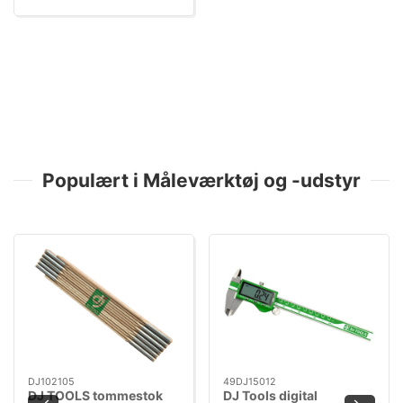
Populært i Måleværktøj og -udstyr
DJ102105
49DJ15012
DJ TOOLS tommestok
DJ Tools digital