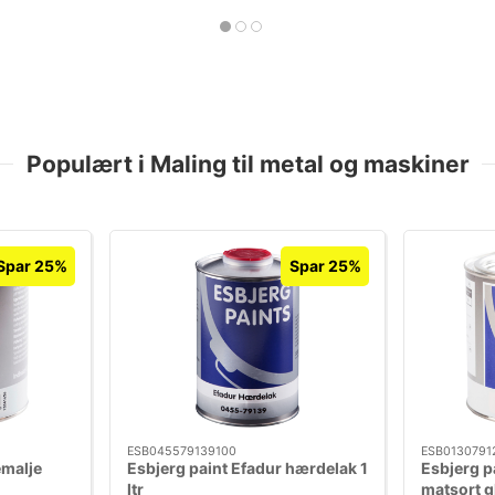
Populært i Maling til metal og maskiner
Spar 25%
Spar 25%
ESB045579139100
ESB0130791
emalje
Esbjerg paint Efadur hærdelak 1
Esbjerg p
ltr
matsort gl