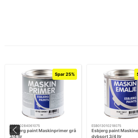
Spar 25%
ESB010284061075
ESB013010218075
Esbjerg paint Maskinprimer grå
Esbjerg paint Maskin
3/4 ltr
dybsort 3/4 ltr