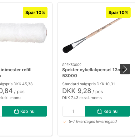
Spar 10%
Spar 10%
SPEK53000
inimester refill
Spekter cykellakpensel 13mm
m
53000
algspris DKK 45,38
Standard salgspris DKK 10,31
0,84
DKK 9,28
/ pcs
/ pcs
ekskl. moms
DKK 7,43 ekskl. moms
Køb nu
Køb nu
r
5-7 hverdages leveringstid