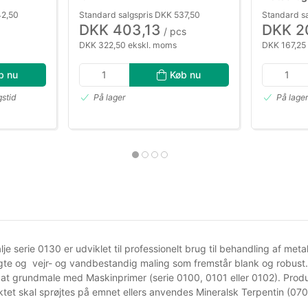
42,50
Standard salgspris DKK 537,50
Standard s
DKK 403,13
DKK 2
/ pcs
DKK 322,50 ekskl. moms
DKK 167,25
b nu
Køb nu
gstid
På lager
På lage
e serie 0130 er udviklet til professionelt brug til behandling af met
gte og vejr- og vandbestandig maling som fremstår blank og robust. 
at grundmale med Maskinprimer (serie 0100, 0101 eller 0102). Prod
ktet skal sprøjtes på emnet ellers anvendes Mineralsk Terpentin (07