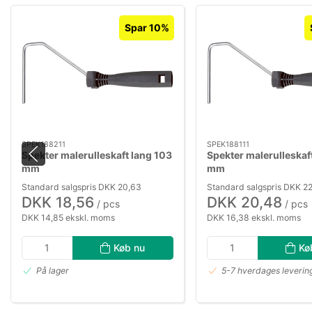
Spar 10%
SPEK188211
SPEK188111
Spekter malerulleskaft lang 103
Spekter malerulleskaf
mm
mm
Standard salgspris DKK 20,63
Standard salgspris DKK 22
DKK 18,56
DKK 20,48
/ pcs
/ pcs
DKK 14,85 ekskl. moms
DKK 16,38 ekskl. moms
Køb nu
Kø
På lager
5-7 hverdages leverin