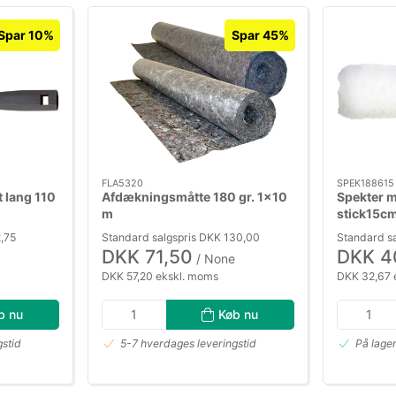
Spar 10%
Spar 45%
FLA5320
SPEK188615
t lang 110
Afdækningsmåtte 180 gr. 1×10
Spekter m
m
stick15c
,75
Standard salgspris DKK 130,00
Standard s
DKK 71,50
DKK 4
/ None
DKK 57,20 ekskl. moms
DKK 32,67 
b nu
Køb nu
gstid
5-7 hverdages leveringstid
På lage