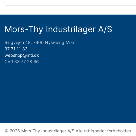
Mors-Thy Industrilager A/S
Ringvejen 48, 7900 Nykøbing Mors
97 71 11 33
webshop@mti.dk
CVR 33 77 28 66
© 2026 Mors-Thy Industrilager A/S Alle rettigheder forbeholdes