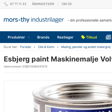
97 71 11 33
ÅBNINGSTIDER
OM OS
- din professionelle samar
Produkter
Brands
Restlager
Tilbud
Du er her:
Forside
Olie & Kemi
Maling, pensler og andet malergrej
Esbjerg paint Maskinemalje Vol
Varenummer:
ESB013080041075