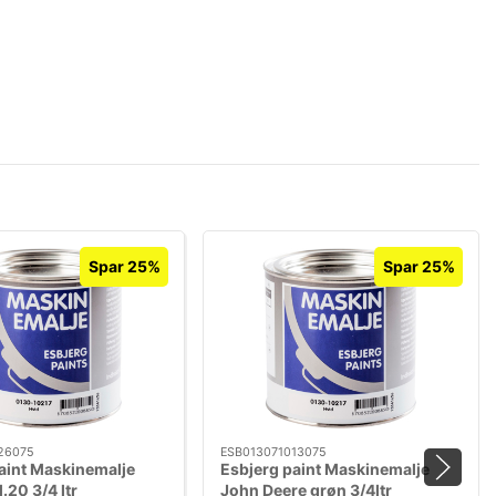
Spar 25%
Spar 25%
26075
ESB013071013075
aint Maskinemalje
Esbjerg paint Maskinemalje
.20 3/4 ltr
John Deere grøn 3/4ltr