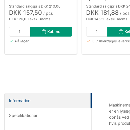
Standard salgspris DKK 210,00
Standard salgspris DKK 2
DKK 157,50
DKK 181,88
/ pcs
/ pcs
DKK 126,00 ekskl. moms
DKK 145,50 ekskl. moms
Køb nu
Kø
På lager
5-7 hverdages leverin
Information
Maskinemalj
er en lysæ
Specifikationer
opnås ved 
hvis produ