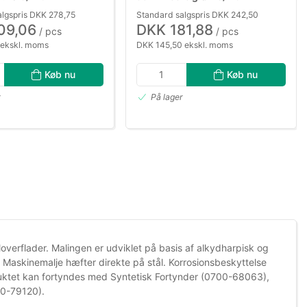
algspris DKK 278,75
Standard salgspris DKK 242,50
09,06
DKK 181,88
/ pcs
/ pcs
 ekskl. moms
DKK 145,50 ekskl. moms
Køb nu
Køb nu
r
På lager
aloverflader. Malingen er udviklet på basis af alkydharpisk og
Maskinemalje hæfter direkte på stål. Korrosionsbeskyttelse
uktet kan fortyndes med Syntetisk Fortynder (0700-68063),
00-79120).