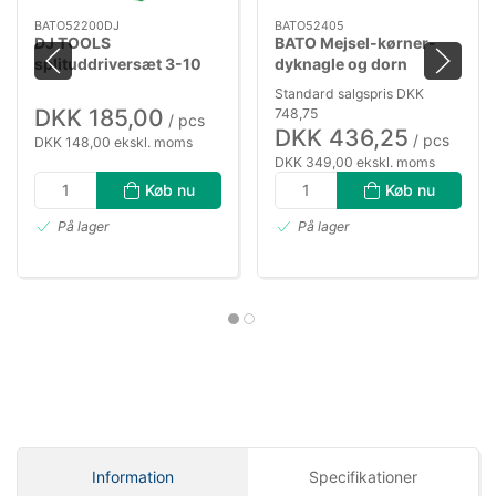
BATO52200DJ
BATO52405
DJ TOOLS
BATO Mejsel-kørner-
splituddriversæt 3-10
dyknagle og dorn
mm i metalæske
kombisæt 14 dele i
Standard salgspris DKK
kraftig metal stander
DKK 185,00
748,75
/ pcs
DKK 436,25
/ pcs
DKK 148,00 ekskl. moms
DKK 349,00 ekskl. moms
Køb nu
Køb nu
På lager
På lager
Information
Specifikationer