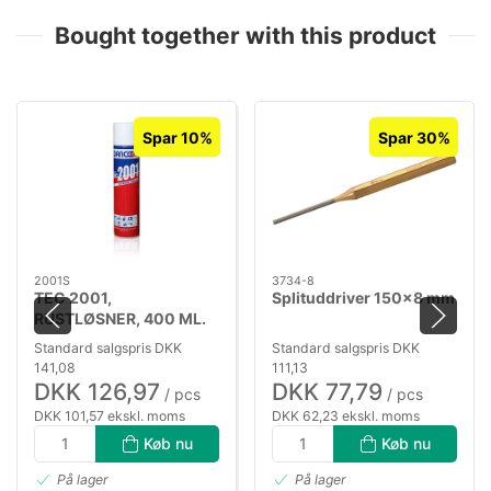
Bought together with this product
Spar 10%
Spar 30%
2001S
3734-8
TEC 2001,
Splituddriver 150×8 mm
RUSTLØSNER, 400 ML.
SPRAY
Standard salgspris DKK
Standard salgspris DKK
141,08
111,13
DKK 126,97
DKK 77,79
/ pcs
/ pcs
DKK 101,57 ekskl. moms
DKK 62,23 ekskl. moms
Køb nu
Køb nu
På lager
På lager