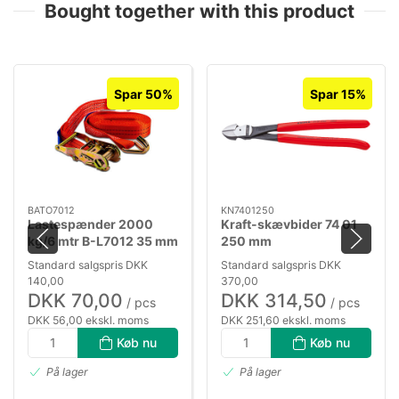
Bought together with this product
Spar 50%
Spar 15%
BATO7012
KN7401250
Lastespænder 2000
Kraft-skævbider 74 01
kg/6 mtr B-L7012 35 mm
250 mm
bånd 0,5+5,5 mtr.
Standard salgspris DKK
Standard salgspris DKK
140,00
370,00
DKK 70,00
DKK 314,50
/ pcs
/ pcs
DKK 56,00 ekskl. moms
DKK 251,60 ekskl. moms
Køb nu
Køb nu
På lager
På lager