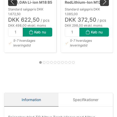
18V/5,0Ah Li-ion M18 B5
RedLithium-Ion M12-
18FC
Standard salgspris DKK
Standard salgspris DKK
1.672,50
1.085,00
DKK 622,50
DKK 372,50
/ pcs
/ pcs
DKK 498,00 ekskl. moms
DKK 298,00 ekskl. moms
Køb nu
Køb nu
5-7 hverdages
5-7 hverdages
leveringstid
leveringstid
Information
Specifikationer