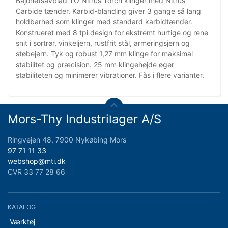
Bajonetsavblad TO Nitrus Torch klinger med Nitrus
Carbide tænder. Karbid-blanding giver 3 gange så lang
holdbarhed som klinger med standard karbidtænder.
Konstrueret med 8 tpi design for ekstremt hurtige og rene
snit i sortrør, vinkeljern, rustfrit stål, armeringsjern og
støbejern. Tyk og robust 1,27 mm klinge for maksimal
stabilitet og præcision. 25 mm klingehøjde øger
stabiliteten og minimerer vibrationer. Fås i flere varianter.
Mors-Thy Industrilager A/S
Ringvejen 48, 7900 Nykøbing Mors
97 71 11 33
webshop@mti.dk
CVR 33 77 28 66
KATALOG
Værktøj