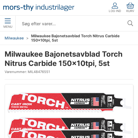
LOG IND
KURV
MENU
Milwaukee Bajonetsavblad Torch Nitrus Carbide
Milwaukee
150×10tpi, 5st
Milwaukee Bajonetsavblad Torch
Nitrus Carbide 150×10tpi, 5st
Varenummer:
MIL48476551