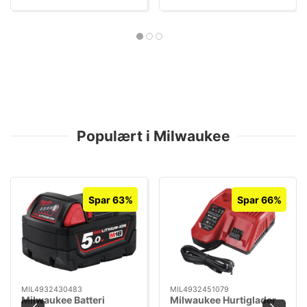
Populært i Milwaukee
Spar 63%
Spar 66%
MIL4932430483
MIL4932451079
Milwaukee Batteri
Milwaukee Hurtiglader