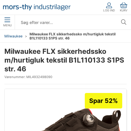
LOG IND
KURV
MENU
Milwaukee FLX sikkerhedssko m/hurtigluk tekstil
Milwaukee
B1L110133 S1PS str. 46
Milwaukee FLX sikkerhedssko
m/hurtigluk tekstil B1L110133 S1PS
str. 46
Varenummer:
MIL4932498090
Spar 52%