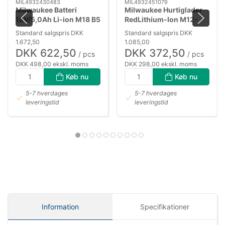
MIL4932430483
MIL4932451079
Milwaukee Batteri
Milwaukee Hurtiglader
18V/5,0Ah Li-ion M18 B5
RedLithium-Ion M12-
18FC
Standard salgspris DKK
Standard salgspris DKK
1.672,50
1.085,00
DKK 622,50
DKK 372,50
/ pcs
/ pcs
DKK 498,00 ekskl. moms
DKK 298,00 ekskl. moms
Køb nu
Køb nu
5-7 hverdages
5-7 hverdages
leveringstid
leveringstid
Information
Specifikationer