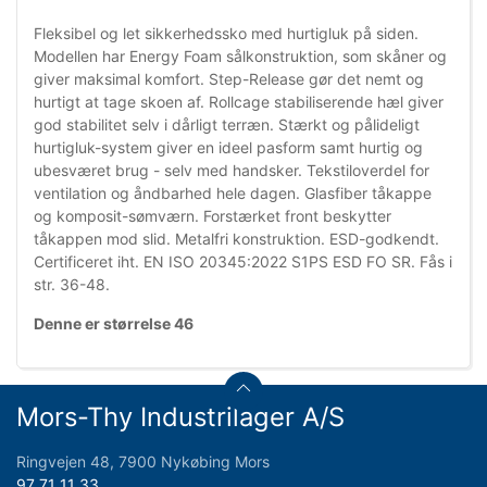
Fleksibel og let sikkerhedssko med hurtigluk på siden.
Modellen har Energy Foam sålkonstruktion, som skåner og
giver maksimal komfort. Step-Release gør det nemt og
hurtigt at tage skoen af. Rollcage stabiliserende hæl giver
god stabilitet selv i dårligt terræn. Stærkt og pålideligt
hurtigluk-system giver en ideel pasform samt hurtig og
ubesværet brug - selv med handsker. Tekstiloverdel for
ventilation og åndbarhed hele dagen. Glasfiber tåkappe
og komposit-sømværn. Forstærket front beskytter
tåkappen mod slid. Metalfri konstruktion. ESD-godkendt.
Certificeret iht. EN ISO 20345:2022 S1PS ESD FO SR. Fås i
str. 36-48.
Denne er størrelse 46
Mors-Thy Industrilager A/S
Ringvejen 48, 7900 Nykøbing Mors
97 71 11 33