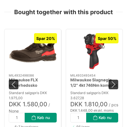
Bought together with this product
Spar 20%
Spar 50%
MIL4932498086
MIL4933493454
Milwaukee FLX
Milwaukee Slagnøgle
sikkerhedssko
1/2" 4kt 746Nm kompakt
m/hurtigluk tekstil
M12 FCIWF12G3-0
Standard salgspris DKK
Standard salgspris DKK
B1L110133 S1PS str. 42
1.975,00
3.627,28
DKK 1.580,00
DKK 1.810,00
/
/ pcs
DKK 1.448,00 ekskl. moms
None
DKK 1.264,00 ekskl. moms
Køb nu
Køb nu
5-7 hverdages
På lager