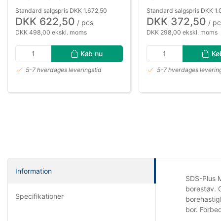
Standard salgspris DKK 1.672,50
Standard salgspris DKK 1
DKK 622,50
DKK 372,50
/ pcs
/ pc
DKK 498,00 ekskl. moms
DKK 298,00 ekskl. moms
Køb nu
Kø
5-7 hverdages leveringstid
5-7 hverdages leverin
Information
SDS-Plus M
borestøv. 
Specifikationer
borehastig
bor. Forbe