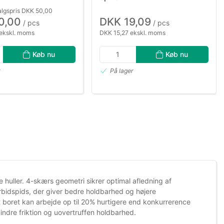
algspris DKK 50,00
0,00
DKK 19,09
/ pcs
/ pcs
ekskl. moms
DKK 15,27 ekskl. moms
Køb nu
Køb nu
r
På lager
uller. 4-skærs geometri sikrer optimal afledning af
bidspids, der giver bedre holdbarhed og højere
t boret kan arbejde op til 20% hurtigere end konkurrerence
ndre friktion og uovertruffen holdbarhed.