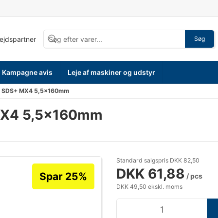
bejdspartner
Søg
Kampagne avis
Leje af maskiner og udstyr
r SDS+ MX4 5,5×160mm
MX4 5,5×160mm
Standard salgspris DKK 82,50
DKK 61,88
Spar 25%
/ pcs
DKK 49,50 ekskl. moms