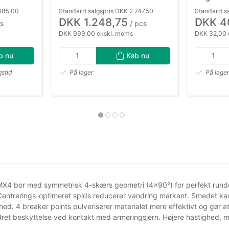
.085,00
Standard salgspris DKK 2.747,50
Standard s
DKK 1.248,75
DKK 4
s
/ pcs
DKK 999,00 ekskl. moms
DKK 32,00 
b nu
Køb nu
gstid
På lager
På lage
X4 bor med symmetrisk 4-skærs geometri (4×90°) for perfekt runde h
Centrerings-optimeret spids reducerer vandring markant. Smedet kar
hed. 4 breaker points pulveriserer materialet mere effektivt og gør a
dret beskyttelse ved kontakt med armeringsjern. Højere hastighed, mi