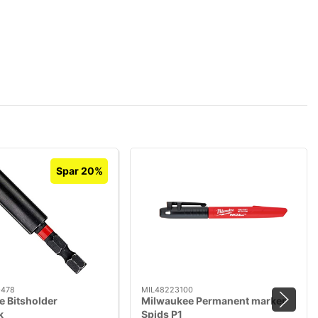
Spar 20%
0478
MIL48223100
 Bitsholder
Milwaukee Permanent marker
k
Spids P1