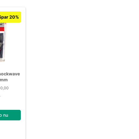
Spar 20%
Shockwave
5mm
40,00
s
b nu