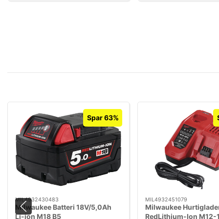
Spar 63%
MIL4932430483
MIL4932451079
Milwaukee Batteri 18V/5,0Ah
Milwaukee Hurtiglade
Li-ion M18 B5
RedLithium-Ion M12-