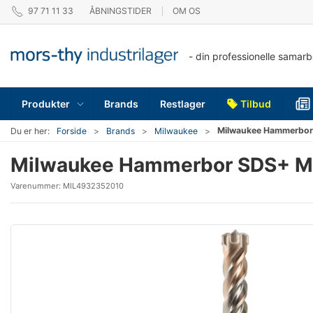
97 71 11 33
ÅBNINGSTIDER
OM OS
- din professionelle samar
Produkter
Brands
Restlager
Tilbud
Milwaukee Hammerbo
Du er her:
Forside
Brands
Milwaukee
Milwaukee Hammerbor SDS+ 
Varenummer:
MIL4932352010