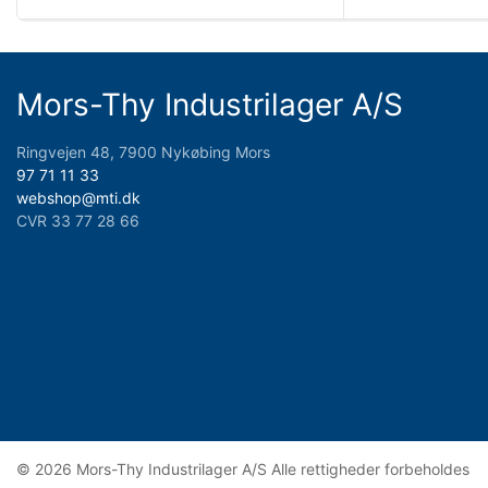
Mors-Thy Industrilager A/S
Ringvejen 48, 7900 Nykøbing Mors
97 71 11 33
webshop@mti.dk
CVR 33 77 28 66
© 2026 Mors-Thy Industrilager A/S Alle rettigheder forbeholdes