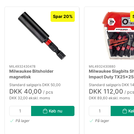
Spar 20%
MIL4932430478
MIL4932430880
Milwaukee Bitsholder
Milwaukee Slagbits 
magnetisk
Impact Duty TX25×2
pk/25
Standard salgspris DKK 50,00
Standard salgspris DKK 1
DKK 40,00
DKK 112,00
/ pcs
/ pc
DKK 32,00 ekskl. moms
DKK 89,60 ekskl. moms
Køb nu
Kø
På lager
På lager