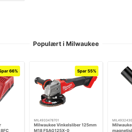
Populært i Milwaukee
Spar 66%
Spar 55%
MIL4933478701
MIL493243
r
Milwaukee Vinkelsliber 125mm
Milwaukee
18FC
M18 FSAG125X-0
magnetis