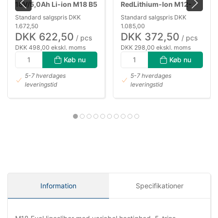
18V/5,0Ah Li-ion M18 B5
RedLithium-Ion M12-
18FC
Standard salgspris DKK
Standard salgspris DKK
1.672,50
1.085,00
DKK 622,50
DKK 372,50
/ pcs
/ pcs
DKK 498,00 ekskl. moms
DKK 298,00 ekskl. moms
Køb nu
Køb nu
5-7 hverdages
5-7 hverdages
leveringstid
leveringstid
Information
Specifikationer