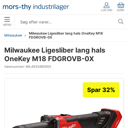
LOG IND
KURV
MENU
Milwaukee Ligesliber lang hals OneKey M18
Milwaukee
FDGROVB-0X
Milwaukee Ligesliber lang hals
OneKey M18 FDGROVB-0X
Varenummer:
MIL4933480955
Spar 32%