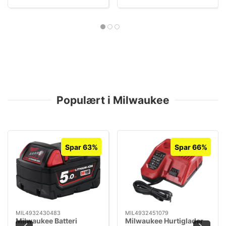
Populært i Milwaukee
Spar 63%
Spar 66%
MIL4932430483
MIL4932451079
Milwaukee Batteri
Milwaukee Hurtiglader