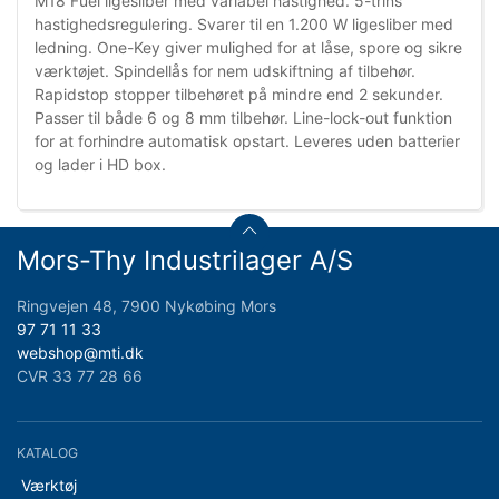
M18 Fuel ligesliber med variabel hastighed. 5-trins
hastighedsregulering. Svarer til en 1.200 W ligesliber med
ledning. One-Key giver mulighed for at låse, spore og sikre
værktøjet. Spindellås for nem udskiftning af tilbehør.
Rapidstop stopper tilbehøret på mindre end 2 sekunder.
Passer til både 6 og 8 mm tilbehør. Line-lock-out funktion
for at forhindre automatisk opstart. Leveres uden batterier
og lader i HD box.
Mors-Thy Industrilager A/S
Ringvejen 48, 7900 Nykøbing Mors
97 71 11 33
webshop@mti.dk
CVR 33 77 28 66
KATALOG
Værktøj