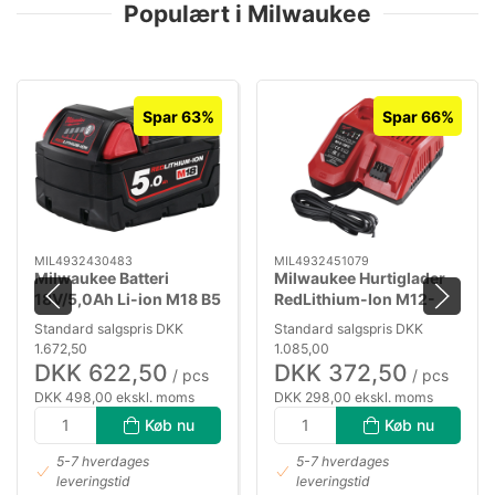
Populært i Milwaukee
Spar 63%
Spar 66%
MIL4932430483
MIL4932451079
Milwaukee Batteri
Milwaukee Hurtiglader
18V/5,0Ah Li-ion M18 B5
RedLithium-Ion M12-
18FC
Standard salgspris DKK
Standard salgspris DKK
1.672,50
1.085,00
DKK 622,50
DKK 372,50
/ pcs
/ pcs
DKK 498,00 ekskl. moms
DKK 298,00 ekskl. moms
Køb nu
Køb nu
5-7 hverdages
5-7 hverdages
leveringstid
leveringstid