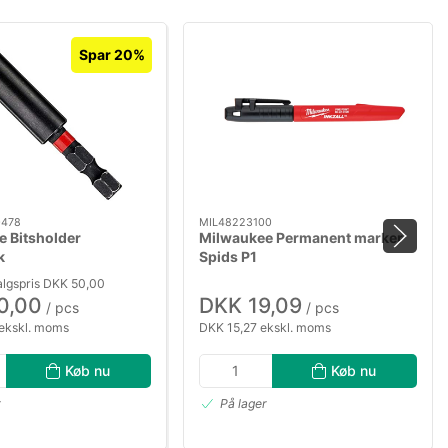
Spar 20%
0478
MIL48223100
 Bitsholder
Milwaukee Permanent marker
k
Spids P1
algspris DKK 50,00
0,00
DKK 19,09
/ pcs
/ pcs
ekskl. moms
DKK 15,27 ekskl. moms
Køb nu
Køb nu
r
På lager