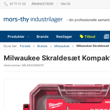
97 71 11 33
ÅBNINGSTIDER
OM OS
- din professionelle samar
Produkter
Brands
Restlager
Tilbud
Milwaukee Skraldesæt
Du er her:
Forside
Brands
Milwaukee
Milwaukee Skraldesæt Kompakt
Varenummer:
MIL4932499470