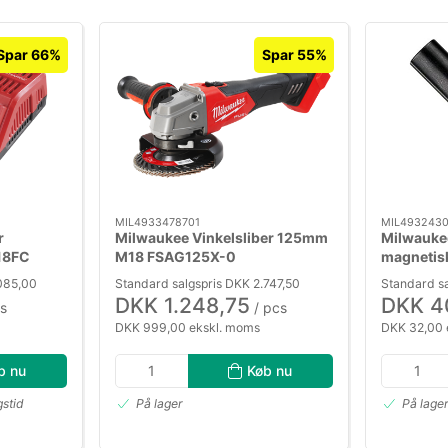
Spar 66%
Spar 55%
MIL4933478701
MIL493243
r
Milwaukee Vinkelsliber 125mm
Milwaukee
18FC
M18 FSAG125X-0
magnetis
.085,00
Standard salgspris DKK 2.747,50
Standard s
DKK 1.248,75
DKK 4
s
/ pcs
DKK 999,00 ekskl. moms
DKK 32,00 
b nu
Køb nu
gstid
På lager
På lage