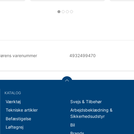
dørens varenummer
4932499470
KATALOG
Værktøj
Svejs & Tilbehør
Tekniske artikler
Arbejdsbeklædning &
Sikkerhedsudstyr
Befæstigelse
Bil
Løftegrej
Brands