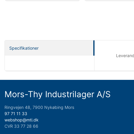
Specifikationer
Leveran
Mors-Thy Industrilager A/S
Ringvejen 48, 7900 Nykøbing Mors
97 71 11 33
webshop@mti.dk
CVR 33 77 28 66