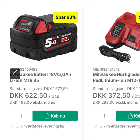
Spar 63%
MIL4932430483
MIL4932451079
Milwaukee Batteri 18V/5,0Ah
Milwaukee Hurtiglade
Li-ion M18 B5
RedLithium-Ion M12-
Standard salgspris DKK 1.672,50
Standard salgspris DKK 1
DKK 622,50
DKK 372,50
/ pcs
/ pc
DKK 498,00 ekskl. moms
DKK 298,00 ekskl. moms
Køb nu
Kø
5-7 hverdages leveringstid
5-7 hverdages leverin