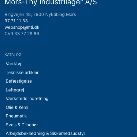
Mors-Thy Industrilager A/S
Ringvejen 48, 7900 Nykøbing Mors
97 71 11 33
webshop@mti.dk
CVR 33 77 28 66
KATALOG
Værktøj
Tekniske artikler
Befæstigelse
Løftegrej
Værksteds indretning
Olie & Kemi
Pneumatik
Svejs & Tilbehør
Arbejdsbeklædning & Sikkerhedsudstyr