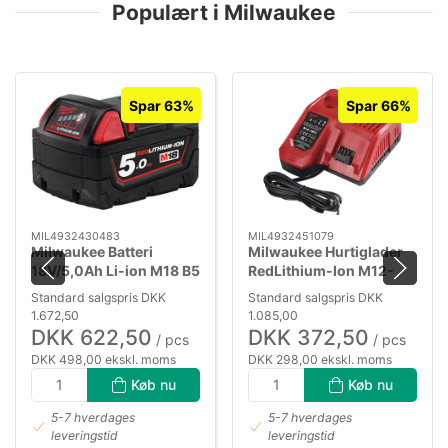
Populært i Milwaukee
Spar 63%
Spar 66%
MIL4932430483
MIL4932451079
Milwaukee Batteri
Milwaukee Hurtiglader
18V/5,0Ah Li-ion M18 B5
RedLithium-Ion M12-
18FC
Standard salgspris DKK
Standard salgspris DKK
1.672,50
1.085,00
DKK 622,50
DKK 372,50
/ pcs
/ pcs
DKK 498,00 ekskl. moms
DKK 298,00 ekskl. moms
Køb nu
Køb nu
5-7 hverdages
5-7 hverdages
leveringstid
leveringstid