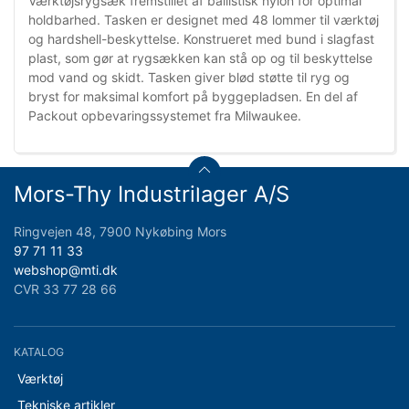
Værktøjsrygsæk fremstillet af ballistisk nylon for optimal
holdbarhed. Tasken er designet med 48 lommer til værktøj
og hardshell-beskyttelse. Konstrueret med bund i slagfast
plast, som gør at rygsækken kan stå op og til beskyttelse
mod vand og skidt. Tasken giver blød støtte til ryg og
bryst for maksimal komfort på byggepladsen. En del af
Packout opbevaringssystemet fra Milwaukee.
Mors-Thy Industrilager A/S
Ringvejen 48, 7900 Nykøbing Mors
97 71 11 33
webshop@mti.dk
CVR 33 77 28 66
KATALOG
Værktøj
Tekniske artikler