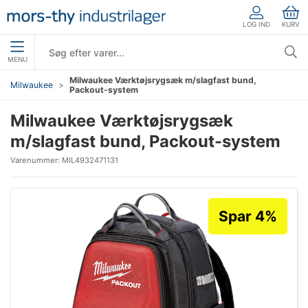
LOG IND
KURV
MENU
Milwaukee Værktøjsrygsæk m/slagfast bund,
Milwaukee
Packout-system
Milwaukee Værktøjsrygsæk
m/slagfast bund, Packout-system
Varenummer:
MIL4932471131
Spar 4%