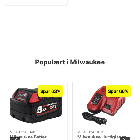
Populært i Milwaukee
Spar 63%
Spar 66%
MIL4932430483
MIL4932451079
Milwaukee Batteri
Milwaukee Hurtiglader