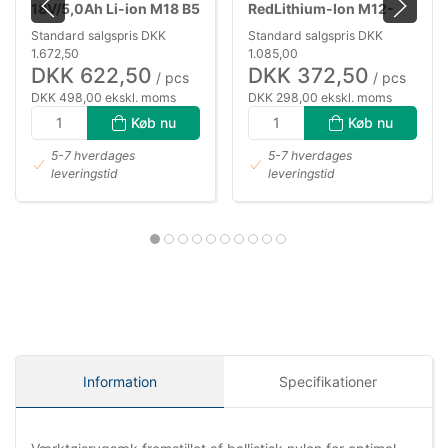
18V/5,0Ah Li-ion M18 B5
RedLithium-Ion M12-
18FC
Standard salgspris DKK
Standard salgspris DKK
1.672,50
1.085,00
DKK 622,50
DKK 372,50
/ pcs
/ pcs
DKK 498,00 ekskl. moms
DKK 298,00 ekskl. moms
Køb nu
Køb nu
5-7 hverdages
5-7 hverdages
leveringstid
leveringstid
Information
Specifikationer