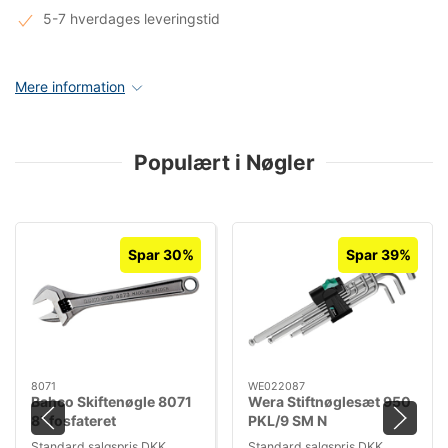
5-7 hverdages leveringstid
Mere information
Populært i Nøgler
Spar 30%
Spar 39%
8071
WE022087
Bahco Skiftenøgle 8071
Wera Stiftnøglesæt 950
8" fosfateret
PKL/9 SM N
Standard salgspris DKK
Standard salgspris DKK