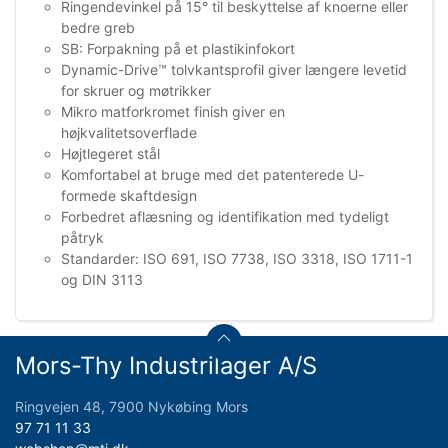
Ringendevinkel på 15° til beskyttelse af knoerne eller
bedre greb
SB: Forpakning på et plastikinfokort
Dynamic-Drive™ tolvkantsprofil giver længere levetid
for skruer og møtrikker
Mikro matforkromet finish giver en
højkvalitetsoverflade
Højtlegeret stål
Komfortabel at bruge med det patenterede U-
formede skaftdesign
Forbedret aflæsning og identifikation med tydeligt
påtryk
Standarder: ISO 691, ISO 7738, ISO 3318, ISO 1711-1
og DIN 3113
Mors-Thy Industrilager A/S
Ringvejen 48, 7900 Nykøbing Mors
97 71 11 33