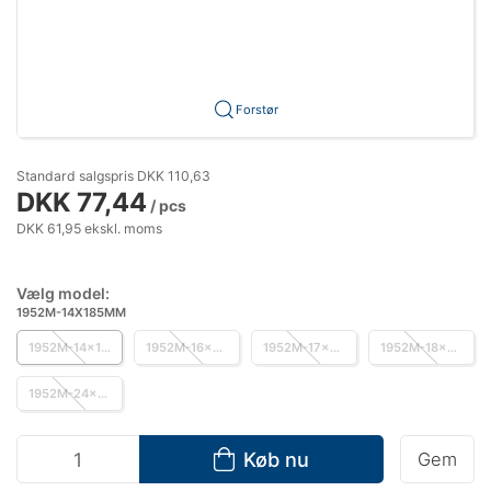
Forstør
Standard salgspris DKK 110,63
DKK 77,44
/ pcs
DKK 61,95 ekskl. moms
Vælg model:
1952M-14X185MM
1952M-14x185mm
1952M-16x205mm
1952M-17x220mm
1952M-18x230mm
1952M-24x300mm
Køb nu
Gem