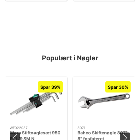
Populært i Nøgler
Spar 39%
Spar 30%
WE022087
8071
Wera Stiftnøglesæt 950
Bahco Skiftenøgle 8071
PKL/9 SM N
8" fosfateret