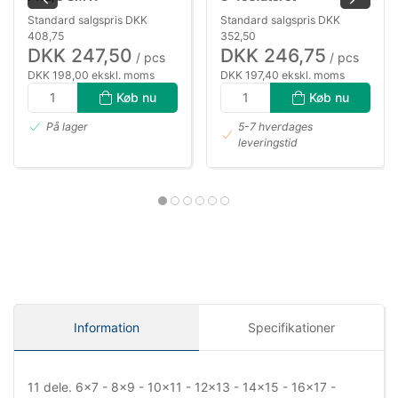
Standard salgspris DKK
Standard salgspris DKK
408,75
352,50
DKK 247,50
DKK 246,75
/ pcs
/ pcs
DKK 198,00 ekskl. moms
DKK 197,40 ekskl. moms
Køb nu
Køb nu
På lager
5-7 hverdages
leveringstid
Information
Specifikationer
11 dele. 6x7 - 8x9 - 10x11 - 12x13 - 14x15 - 16x17 -