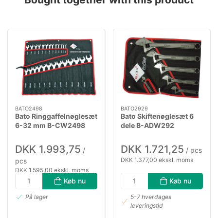
BATO2498
BATO2929
Bato Ringgaffelnøglesæt
Bato Skiftenøglesæt 6
6-32 mm B-CW2498
dele B-ADW292
DKK 1.993,75
DKK 1.721,25
/
/ pcs
DKK 1.377,00 ekskl. moms
pcs
DKK 1.595,00 ekskl. moms
Køb nu
Køb nu
På lager
5-7 hverdages
leveringstid