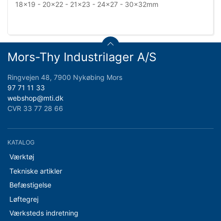
18x19 - 20x22 - 21x23 - 24x27 - 30x32mm
Mors-Thy Industrilager A/S
Ringvejen 48, 7900 Nykøbing Mors
97 71 11 33
webshop@mti.dk
CVR 33 77 28 66
KATALOG
Værktøj
Tekniske artikler
Befæstigelse
Løftegrej
Værksteds indretning