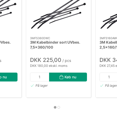
3MFS360DWC
3MFS160AW
UVbes.
3M Kabelbinder sort UVbes.
3M Kabelb
7,5×360/100
2,5×160/
DKK 225,00
DKK 3
s
/ pcs
DKK 180,00 ekskl. moms
DKK 27,45 
b nu
Køb nu
På lager
På lage