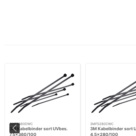
3MFS360DWC
3MFS280CWC
3M Kabelbinder sort UVbes.
3M Kabelbinder sort 
7,5×360/100
4,5×280/100