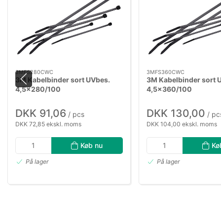
3MFS280CWC
3MFS360CWC
3M Kabelbinder sort UVbes.
3M Kabelbinder sort 
4,5×280/100
4,5×360/100
DKK 91,06
DKK 130,00
/ pcs
/ pc
DKK 72,85 ekskl. moms
DKK 104,00 ekskl. moms
Køb nu
Kø
På lager
På lager