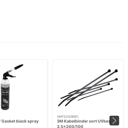
3MFS200BWC
 Gasket black spray
3M Kabelbinder sort UVbes.
3,5×200/100