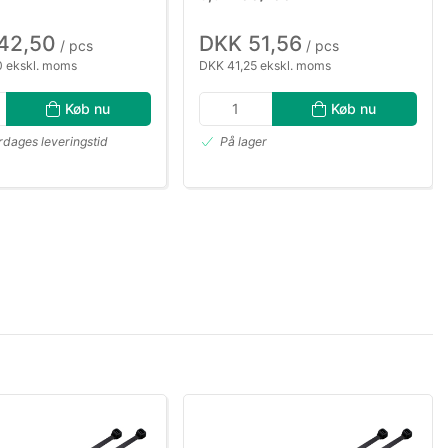
42,50
DKK 51,56
/ pcs
/ pcs
 ekskl. moms
DKK 41,25 ekskl. moms
Køb nu
Køb nu
rdages leveringstid
På lager