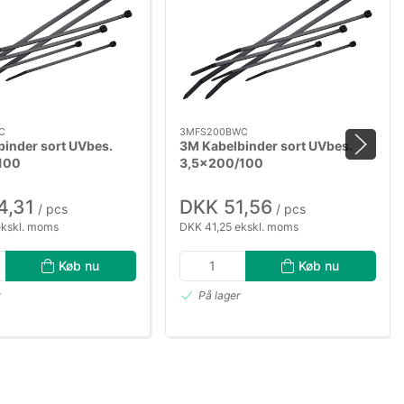
C
3MFS200BWC
inder sort UVbes.
3M Kabelbinder sort UVbes.
100
3,5×200/100
4,31
DKK 51,56
/ pcs
/ pcs
ekskl. moms
DKK 41,25 ekskl. moms
Køb nu
Køb nu
r
På lager