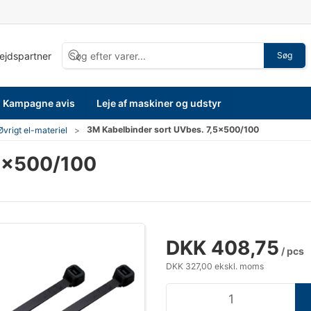
bejdspartner
Søg
Kampagne avis
Leje af maskiner og udstyr
3M Kabelbinder sort UVbes. 7,5×500/100
Øvrigt el-materiel
,5×500/100
DKK 408,75
/ pcs
DKK 327,00 ekskl. moms