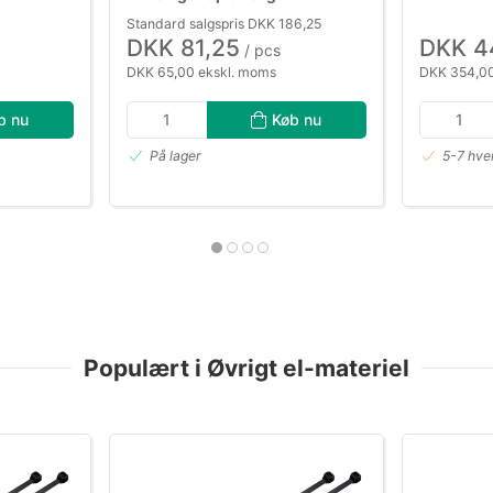
Standard salgspris DKK 186,25
DKK 81,25
DKK 4
/ pcs
DKK 65,00 ekskl. moms
DKK 354,00
b nu
Køb nu
På lager
5-7 hve
Populært i Øvrigt el-materiel