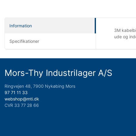
Information
3M kabelbin
ude og ind
Specifikationer
Mors-Thy Industrilager A/S
Ringvejen 48, 7900 Nykøbing Mors
97 71 11 33
webshop@mti.dk
CVR 33 77 28 66