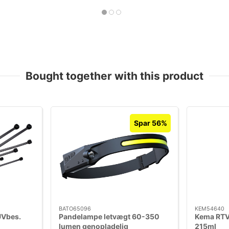
Bought together with this product
Spar 56%
BATO65096
KEM54640
UVbes.
Pandelampe letvægt 60-350
Kema RTV
lumen genopladelig
215ml