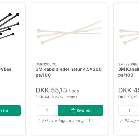
3MFS200CC
3MFS200BC
UVbes.
3M Kabelbinder natur 4,5×200
3M Kabel
ps/100
ps/100
DKK 55,13
DKK 4
/ pcs
DKK 44,10 ekskl. moms
DKK 39,30 
b nu
Køb nu
5-7 hverdages leveringstid
På lage