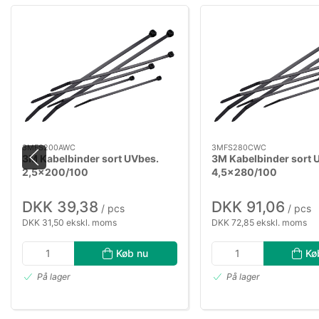
3MFS200AWC
3MFS280CWC
3M Kabelbinder sort UVbes.
3M Kabelbinder sort 
2,5×200/100
4,5×280/100
DKK 39,38
DKK 91,06
/ pcs
/ pcs
DKK 31,50 ekskl. moms
DKK 72,85 ekskl. moms
Køb nu
Kø
På lager
På lager