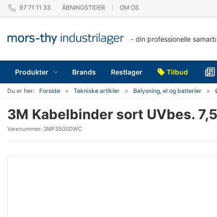
97 71 11 33
ÅBNINGSTIDER
OM OS
- din professionelle samar
Produkter
Brands
Restlager
Tilbud
Du er her:
Forside
Tekniske artikler
Belysning, el og batterier
3M Kabelbinder sort UVbes. 7
Varenummer:
3MFS500DWC