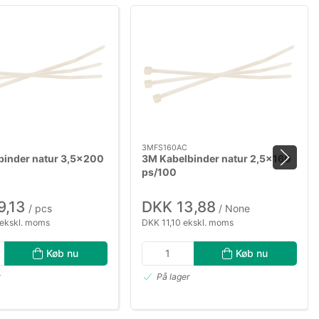
3MFS160AC
binder natur 3,5×200
3M Kabelbinder natur 2,5×160
ps/100
9,13
DKK 13,88
/ pcs
/ None
ekskl. moms
DKK 11,10 ekskl. moms
Køb nu
Køb nu
r
På lager