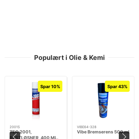
Populært i Olie & Kemi
Spar 10%
Spar 43%
2001S
VIBE64-328
TEC 2001,
Vibe Bremserens 500 ml
RUSTLØSNER, 400 ML.