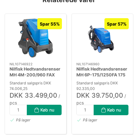
Spar 55%
Spar 57%
NIL107146922
NIL107146960
Nilfisk Hedtvandsrenser
Nilfisk Hedtvandsrenser
MH 4M-200/960 FAX
MH 6P-175/1250FA 175
bar 8,5kW
Standard salgspris DKK
Standard salgspris DKK
74.006,25
92.335,00
DKK 33.499,00
DKK 39.750,00
/
/
pcs
pcs
DKK 26.799,20 ekskl. moms
DKK 31.800,00 ekskl. moms
Køb nu
Køb nu
På lager
På lager