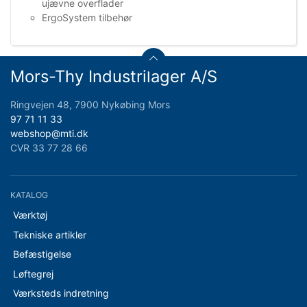
ujævne overflader
ErgoSystem tilbehør
Mors-Thy Industrilager A/S
Ringvejen 48, 7900 Nykøbing Mors
97 71 11 33
webshop@mti.dk
CVR 33 77 28 66
KATALOG
Værktøj
Tekniske artikler
Befæstigelse
Løftegrej
Værksteds indretning