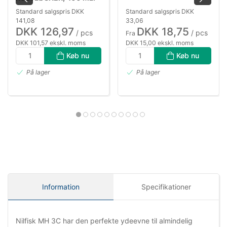
SPRAY
Standard salgspris DKK
Standard salgspris DKK
141,08
33,06
DKK 126,97
DKK 18,75
/ pcs
/ pcs
Fra
DKK 101,57 ekskl. moms
DKK 15,00 ekskl. moms
Køb nu
Køb nu
På lager
På lager
Information
Specifikationer
Nilfisk MH 3C har den perfekte ydeevne til almindelig