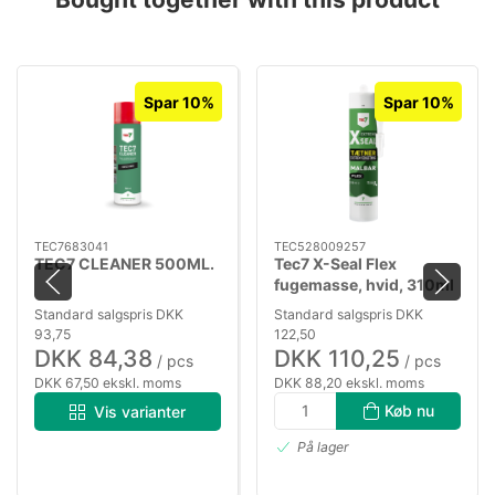
Spar 10%
Spar 10%
TEC7683041
TEC528009257
TEC7 CLEANER 500ML.
Tec7 X-Seal Flex
fugemasse, hvid, 310ml
Standard salgspris DKK
Standard salgspris DKK
93,75
122,50
DKK 84,38
DKK 110,25
/ pcs
/ pcs
DKK 67,50 ekskl. moms
DKK 88,20 ekskl. moms
Køb nu
Vis varianter
På lager