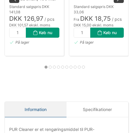
SPRAY
Standard salgspris DKK
Standard salgspris DKK
141,08
33,06
DKK 126,97
DKK 18,75
/ pcs
/ pcs
Fra
DKK 101,57 ekskl. moms
DKK 15,00 ekskl. moms
Køb nu
Køb nu
På lager
På lager
Information
Specifikationer
PUR Cleaner er et rengøringsmiddel til PUR-