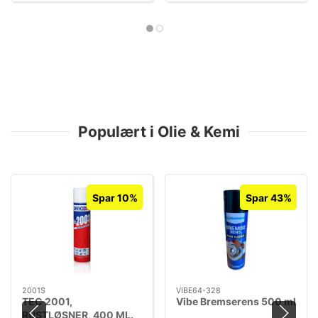
Populært i Olie & Kemi
Spar 10%
Spar 43%
2001S
VIBE64-328
TEC 2001,
Vibe Bremserens 500 ml
RUSTLØSNER, 400 ML.