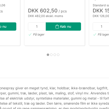
3,06
Standard s
DKK 602,50
DKK 1
cs
/ pcs
DKK 482,00 ekskl. moms
DKK 126,00
b nu
Køb nu
På lager
På lage
liconespray giver en meget tynd, klar, holdbar, ikke-brændbar, lugtfr
yper, gummi, træ, læder, plast, lak, maling, stof, vinyl mv. Anvendes
else af elektrisk udstyr, syntetiske materialer, gummi og metal - til fo
telse af tekstil, træ og læder. Den tørre, smørende film er ikke syr
På grund af sin rene sammensætning, er den modstandsdygtig overfor 