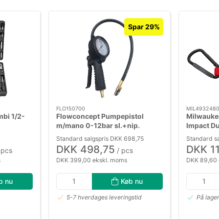
Spar 29%
FLO150700
MIL4932480
bi 1/2-
Flowconcept Pumpepistol
Milwauke
m/mano 0-12bar sl.+nip.
Impact D
Standard salgspris DKK 698,75
Standard s
DKK 498,75
DKK 1
 pcs
/ pcs
s
DKK 399,00 ekskl. moms
DKK 89,60 
b nu
Køb nu
5-7 hverdages leveringstid
På lage