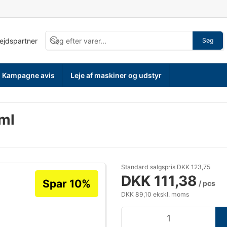
bejdspartner
Søg
Kampagne avis
Leje af maskiner og udstyr
0ml
Standard salgspris DKK 123,75
DKK 111,38
Spar 10%
/ pcs
DKK 89,10 ekskl. moms