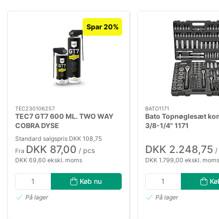
Spar 20%
TEC230106257
BATO1171
TEC7 GT7 600 ML. TWO WAY
Bato Topnøglesæt kom
COBRA DYSE
3/8-1/4" 1171
Standard salgspris DKK 108,75
DKK 87,00
DKK 2.248,75
/ pcs
/
Fra
DKK 69,60 ekskl. moms
DKK 1.799,00 ekskl. mom
Køb nu
Kø
På lager
På lager