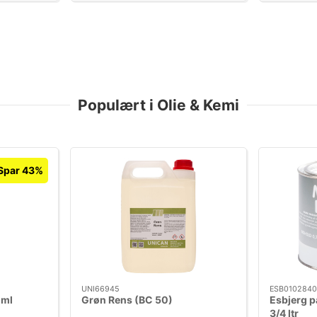
Populært i Olie & Kemi
Spar 43%
UNI66945
ESB0102840
 ml
Grøn Rens (BC 50)
Esbjerg p
3/4 ltr