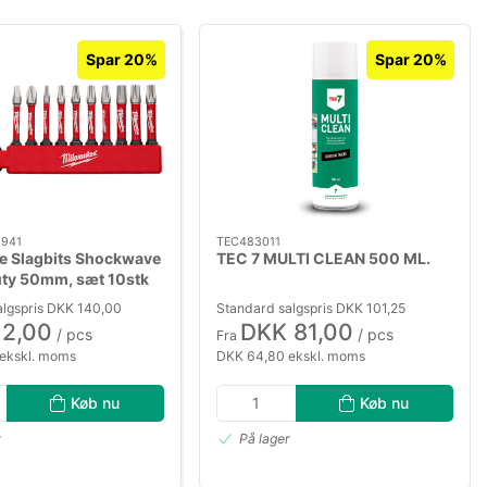
Spar 20%
Spar 20%
941
TEC483011
e Slagbits Shockwave
TEC 7 MULTI CLEAN 500 ML.
uty 50mm, sæt 10stk
algspris DKK 140,00
Standard salgspris DKK 101,25
12,00
DKK 81,00
/ pcs
/ pcs
Fra
ekskl. moms
DKK 64,80 ekskl. moms
Køb nu
Køb nu
r
På lager