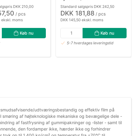
algspris DKK 210,00
Standard salgspris DKK 242,50
57,50
DKK 181,88
/ pcs
/ pcs
 ekskl. moms
DKK 145,50 ekskl. moms
Køb nu
Køb nu
r
5-7 hverdages leveringstid
it, smudsafvisende/udtværingsbestandig og effektiv film på
 til smøring af højteknologiske mekaniske og bevægelige dele -
rhindring af fastfrysning af gummipakninger og -lister - samt til
edannende, den fordamper ikke, hærder ikke og forhindrer
tryk op til 1.400 kg/cm² og temperatur fra ÷70°C til