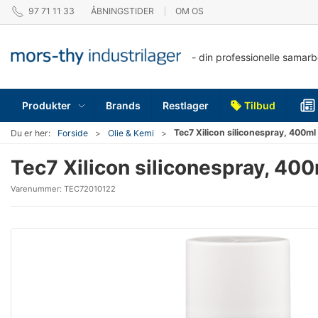
97 71 11 33
ÅBNINGSTIDER
OM OS
- din professionelle samar
Produkter
Brands
Restlager
Tilbud
Tec7 Xilicon siliconespray, 400ml
Du er her:
Forside
Olie & Kemi
Tec7 Xilicon siliconespray, 40
Varenummer:
TEC72010122