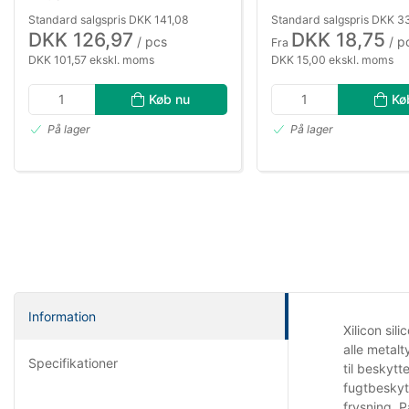
Standard salgspris DKK 141,08
Standard salgspris DKK 3
DKK 126,97
DKK 18,75
/ pcs
/ p
Fra
DKK 101,57 ekskl. moms
DKK 15,00 ekskl. moms
Køb nu
Kø
På lager
På lager
Information
Xilicon si
alle metalt
Specifikationer
til beskytt
fugtbeskyt
frysning. 