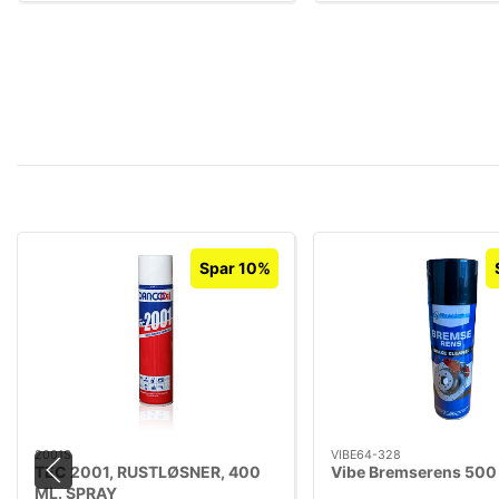
Spar 10%
2001S
VIBE64-328
TEC 2001, RUSTLØSNER, 400
Vibe Bremserens 500
ML. SPRAY