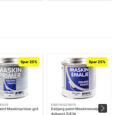
Spar 25%
Spar 25%
61075
ESB013010218075
aint Maskinprimer grå
Esbjerg paint Maskinemalje
dybsort 3/4 ltr