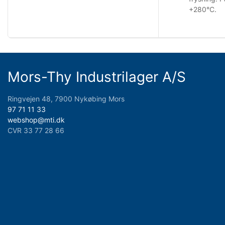
+280°C.
Mors-Thy Industrilager A/S
Ringvejen 48, 7900 Nykøbing Mors
97 71 11 33
webshop@mti.dk
CVR 33 77 28 66