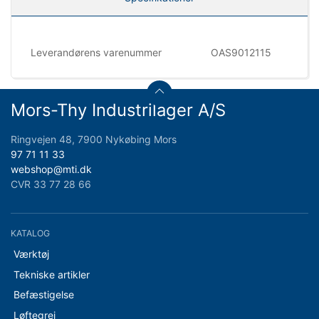
Leverandørens varenummer
OAS9012115
Mors-Thy Industrilager A/S
Ringvejen 48, 7900 Nykøbing Mors
97 71 11 33
webshop@mti.dk
CVR 33 77 28 66
KATALOG
Værktøj
Tekniske artikler
Befæstigelse
Løftegrej