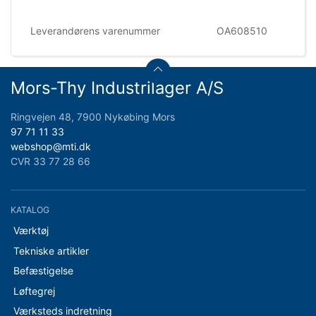
Leverandørens varenummer
OA608510
Mors-Thy Industrilager A/S
Ringvejen 48, 7900 Nykøbing Mors
97 71 11 33
webshop@mti.dk
CVR 33 77 28 66
KATALOG
Værktøj
Tekniske artikler
Befæstigelse
Løftegrej
Værksteds indretning