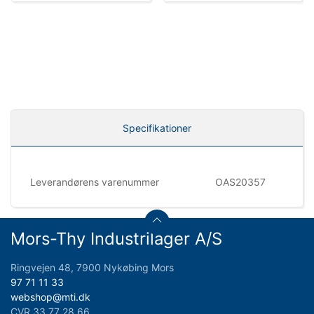
Specifikationer
Leverandørens varenummer
OAS20357
Mors-Thy Industrilager A/S
Ringvejen 48, 7900 Nykøbing Mors
97 71 11 33
webshop@mti.dk
CVR 33 77 28 66