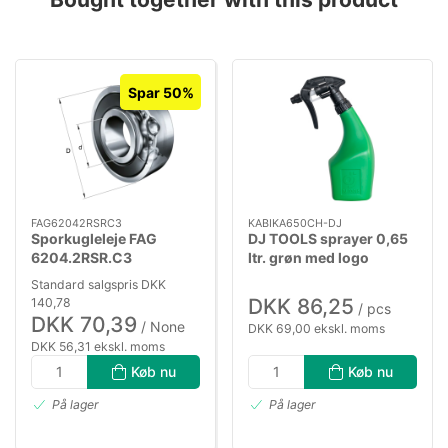
Spar 50%
FAG62042RSRC3
KABIKA650CH-DJ
Sporkugleleje FAG
DJ TOOLS sprayer 0,65
6204.2RSR.C3
ltr. grøn med logo
Standard salgspris DKK
DKK 86,25
140,78
/ pcs
DKK 70,39
/ None
DKK 69,00 ekskl. moms
DKK 56,31 ekskl. moms
Køb nu
Køb nu
På lager
På lager