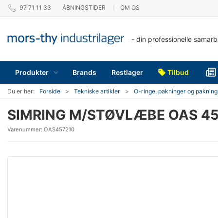
97 71 11 33
ÅBNINGSTIDER
OM OS
- din professionelle samar
Produkter
Brands
Restlager
Tilbud
Du er her:
Forside
Tekniske artikler
O-ringe, pakninger og pakning
SIMRING M/STØVLÆBE OAS 45
Varenummer:
OAS457210