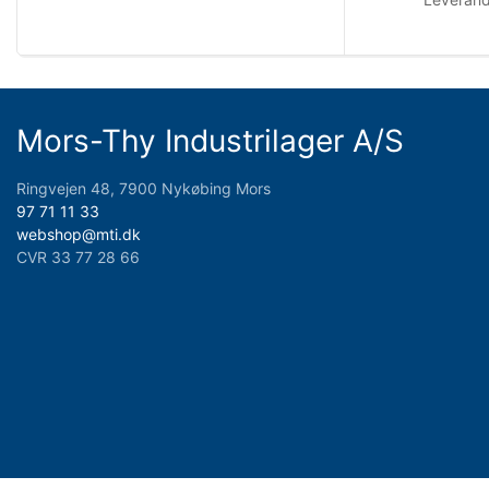
Mors-Thy Industrilager A/S
Ringvejen 48, 7900 Nykøbing Mors
97 71 11 33
webshop@mti.dk
CVR 33 77 28 66