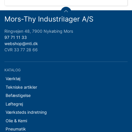
Mors-Thy Industrilager A/S
Ringvejen 48, 7900 Nykøbing Mors
97 71 11 33
webshop@mti.dk
CVR 33 77 28 66
KATALOG
Værktøj
Tekniske artikler
Befæstigelse
Løftegrej
Værksteds indretning
Olie & Kemi
Pneumatik