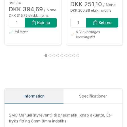
DKK 251,10
398,84
/ None
DKK 394,69
/ None
DKK 200,88 ekskl. moms
DKK 315,75 ekskl. moms
Køb nu
Køb nu
På lager
5-7 hverdages
leveringstid
Information
Specifikationer
SMC Manuel styreventil til pneumatik, knap akuator, Ét-
tryks fitting 8mm 8mm indstiks