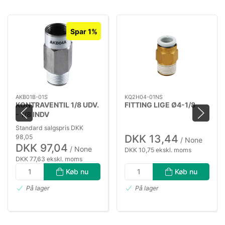
Spar 1%
AKB01B-01S
KQ2H04-01NS
KONTRAVENTIL 1/8 UDV.
FITTING LIGE Ø4-1/8
- 1/8 INDV
Standard salgspris DKK
DKK 13,44
98,05
/ None
DKK 97,04
/ None
DKK 10,75 ekskl. moms
DKK 77,63 ekskl. moms
Køb nu
Køb nu
På lager
På lager