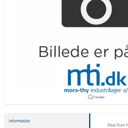
Forstør
Information
Rital Pom 