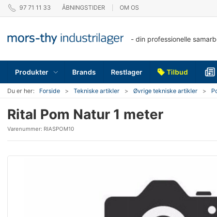
97 71 11 33
ÅBNINGSTIDER
OM OS
- din professionelle samar
Produkter
Brands
Restlager
Tilbud
Du er her:
Forside
Tekniske artikler
Øvrige tekniske artikler
P
Rital Pom Natur 1 meter
Varenummer:
RIASPOM10