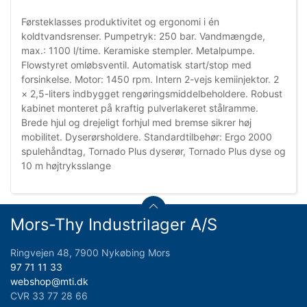
Førsteklasses produktivitet og ergonomi i én
koldtvandsrenser. Pumpetryk: 250 bar. Vandmængde,
max.: 1100 l/time. Keramiske stempler. Metalpumpe.
Flowstyret omløbsventil. Automatisk start/stop med
forsinkelse. Motor: 1450 rpm. Intern 2-vejs kemiinjektor. 2
× 2,5-liters indbygget rengøringsmiddelbeholdere. Robust
kabinet monteret på kraftig pulverlakeret stålramme.
Brede hjul og drejeligt forhjul med bremse sikrer høj
mobilitet. Dyserørsholdere. Standardtilbehør: Ergo 2000
spulehåndtag, Tornado Plus dyserør, Tornado Plus dyse og
10 m højtryksslange
Mors-Thy Industrilager A/S
Ringvejen 48, 7900 Nykøbing Mors
97 71 11 33
webshop@mti.dk
CVR 33 77 28 66