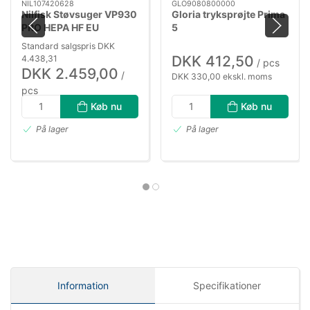
NIL107420628
GLO9080800000
Nilfisk Støvsuger VP930
Gloria tryksprøjte Prima
PRO HEPA HF EU
5
Standard salgspris DKK
DKK 412,50
4.438,31
/ pcs
DKK 2.459,00
/
DKK 330,00 ekskl. moms
pcs
DKK 1.967,20 ekskl. moms
Køb nu
Køb nu
På lager
På lager
Information
Specifikationer