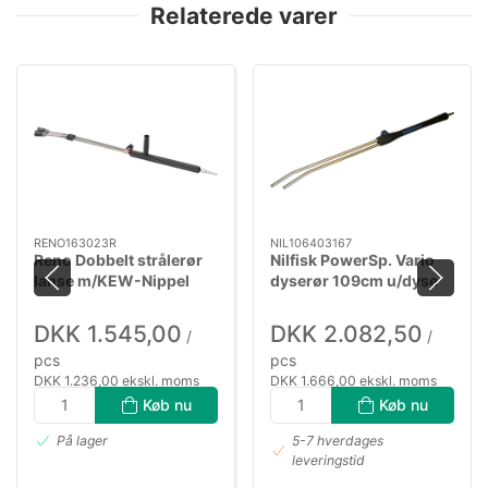
Relaterede varer
RENO163023R
NIL106403167
Reno Dobbelt strålerør
Nilfisk PowerSp. Vario
lanse m/KEW-Nippel
dyserør 109cm u/dyse
DKK 1.545,00
DKK 2.082,50
/
/
pcs
pcs
DKK 1.236,00 ekskl. moms
DKK 1.666,00 ekskl. moms
Køb nu
Køb nu
På lager
5-7 hverdages
leveringstid