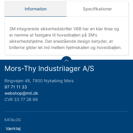
Information
Specifikationer
3M integrerede sikkerhedsbriller V6B har en klar linse og
er nemme at fastgøre til hovedbøjlen på 3M's
sikkerhedshjelme. Det enestående design betyder, at
brillerne glider let ind mellem hjelmskallen og hovedbøjlen.
Mors-Thy Industrilager A/S
Ringvejen 48, 7900 Nykøbing Mors
97 71 11 33
webshop@mti.dk
CVR 33 77 28 66
KATALOG
Værktøj