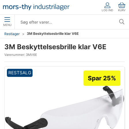
LOG IND
KURV
MENU
3M Beskyttelsesbrille klar V6E
Restlager
3M Beskyttelsesbrille klar V6E
Varenummer:
3MV6E
RESTSALG
Spar 25%