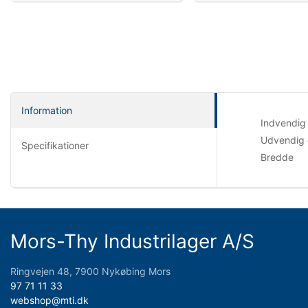
Information
Indvendig
Udvendig 
Specifikationer
Bredde
Mors-Thy Industrilager A/S
Ringvejen 48, 7900 Nykøbing Mors
97 71 11 33
webshop@mti.dk