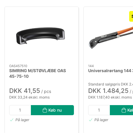
OAS457510
144
SIMRING M/STØVLÆBE OAS
Universalrørtang 144 
45-75-10
Standard salgspris DKK 2
DKK 41,55
DKK 1.484,25
/ pcs
/ 
DKK 33,24 ekskl. moms
DKK 1.187,40 ekskl. moms
Køb nu
Kø
På lager
På lager