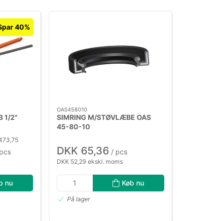
Spar 40%
OAS458010
3 1/2"
SIMRING M/STØVLÆBE OAS
45-80-10
.473,75
DKK 65,36
pcs
/ pcs
DKK 52,29 ekskl. moms
b nu
Køb nu
På lager