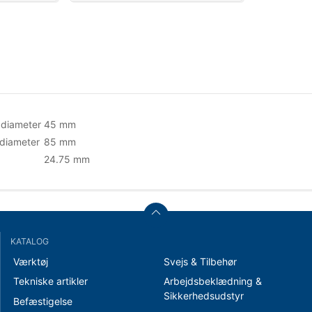
 diameter
45 mm
diameter
85 mm
24.75 mm
KATALOG
Værktøj
Svejs & Tilbehør
Tekniske artikler
Arbejdsbeklædning &
Sikkerhedsudstyr
Befæstigelse