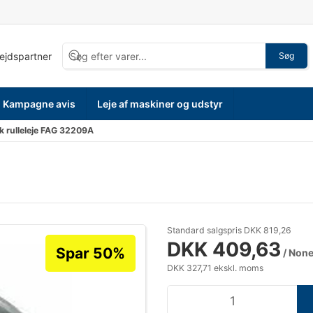
bejdspartner
Søg
Kampagne avis
Leje af maskiner og udstyr
k rulleleje FAG 32209A
Standard salgspris DKK 819,26
DKK 409,63
Spar 50%
/ Non
DKK 327,71 ekskl. moms