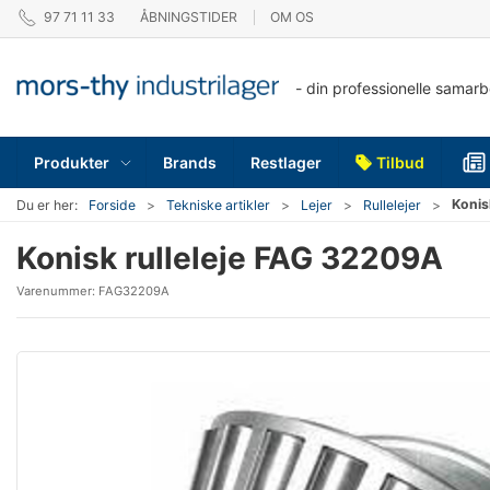
97 71 11 33
ÅBNINGSTIDER
OM OS
- din professionelle samar
Produkter
Brands
Restlager
Tilbud
Konis
Du er her:
Forside
Tekniske artikler
Lejer
Rullelejer
Konisk rulleleje FAG 32209A
Varenummer:
FAG32209A