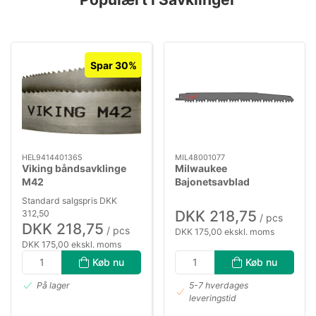
Spar 30%
HEL9414401365
MIL48001077
Viking båndsavklinge
Milwaukee
M42
Bajonetsavblad
1440×13×0,65×10/14
240×4/5tpi pk/3
Standard salgspris DKK
DKK 218,75
312,50
/ pcs
DKK 218,75
/ pcs
DKK 175,00 ekskl. moms
DKK 175,00 ekskl. moms
Køb nu
Køb nu
På lager
5-7 hverdages
leveringstid