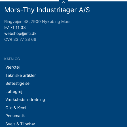
Mors-Thy Industrilager A/S
Ringvejen 48, 7900 Nykøbing Mors
97 71 11 33
webshop@mti.dk
CVR 33 77 28 66
KATALOG
Værktøj
Tekniske artikler
Befæstigelse
Løftegrej
Værksteds indretning
Olie & Kemi
Pneumatik
Svejs & Tilbehør