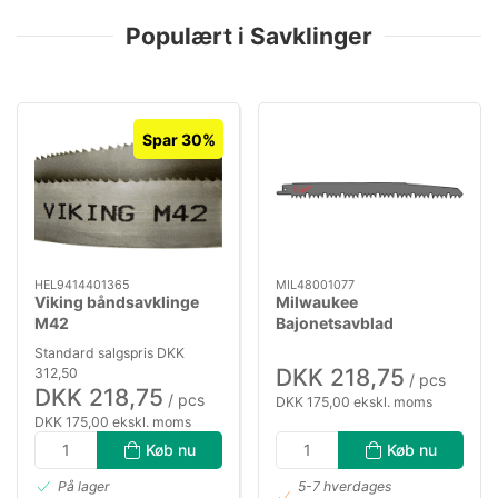
Populært i Savklinger
Spar 30%
HEL9414401365
MIL48001077
Viking båndsavklinge
Milwaukee
M42
Bajonetsavblad
1440×13×0,65×10/14
240×4/5tpi pk/3
Standard salgspris DKK
DKK 218,75
312,50
/ pcs
DKK 218,75
/ pcs
DKK 175,00 ekskl. moms
DKK 175,00 ekskl. moms
Køb nu
Køb nu
På lager
5-7 hverdages