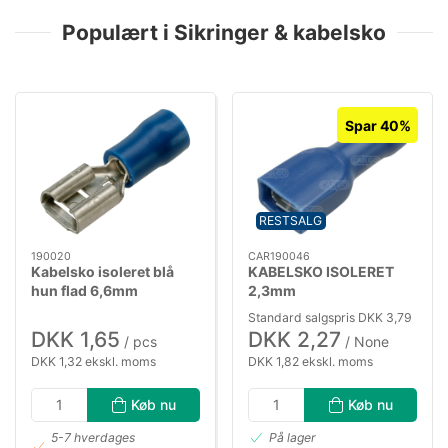
Populært i Sikringer & kabelsko
Spar 40%
RESTSALG
190020
CAR190046
Kabelsko isoleret blå
KABELSKO ISOLERET
hun flad 6,6mm
2,3mm
Standard salgspris DKK 3,79
DKK 1,65
DKK 2,27
/ pcs
/ None
DKK 1,32 ekskl. moms
DKK 1,82 ekskl. moms
Køb nu
Køb nu
5-7 hverdages
På lager