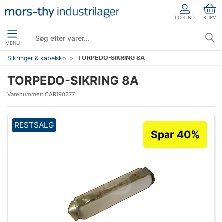
LOG IND
KURV
MENU
TORPEDO-SIKRING 8A
Sikringer & kabelsko
TORPEDO-SIKRING 8A
Varenummer:
CAR190277
RESTSALG
Spar 40%