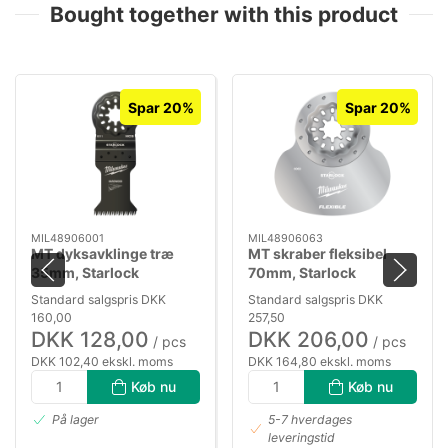
Bought together with this product
Spar 20%
Spar 20%
MIL48906001
MIL48906063
MT dyksavklinge træ
MT skraber fleksibel
35mm, Starlock
70mm, Starlock
Standard salgspris DKK
Standard salgspris DKK
160,00
257,50
DKK 128,00
DKK 206,00
/ pcs
/ pcs
DKK 102,40 ekskl. moms
DKK 164,80 ekskl. moms
Køb nu
Køb nu
På lager
5-7 hverdages
leveringstid