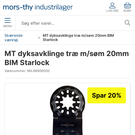
LOG IND
KURV
MENU
Skærende
MT dyksavklinge træ m/søm 20mm BIM
Starlock
værktøj
MT dyksavklinge træ m/søm 20mm
BIM Starlock
Varenummer:
MIL48906000
Spar 20%