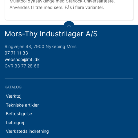
Multitool dyksavklinge med Starlock-universalfæste.
Anvendes til træ med søm. Fås i flere varianter.
Mors-Thy Industrilager A/S
Ringvejen 48, 7900 Nykøbing Mors
97 71 11 33
webshop@mti.dk
CVR 33 77 28 66
KATALOG
Værktøj
Tekniske artikler
Befæstigelse
Løftegrej
Værksteds indretning