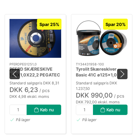
Spar 25%
Spar 20%
PFERDPEG1251,0
TY34431958-100
PFERD SKÆRESKIVE
Tyrolit Skæreskiver
125X1,0X22,2 PEGATEC
Basic 41C ø125×1,0
5
A60Q-BFB, 100stk
Standard salgspris DKK 8,31
Standard salgspris DKK
DKK 6,23
1.237,50
/ pcs
DKK 990,00
/ pcs
DKK 4,98 ekskl. moms
DKK 792,00 ekskl. moms
Køb nu
Køb nu
På lager
På lager