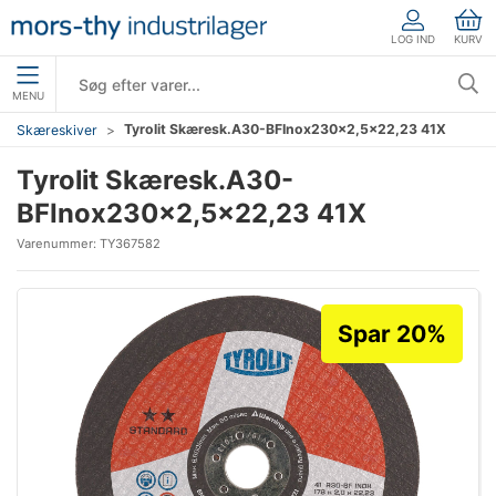
LOG IND
KURV
MENU
Tyrolit Skæresk.A30-BFInox230x2,5x22,23 41X
Skæreskiver
Tyrolit Skæresk.A30-
BFInox230x2,5x22,23 41X
Varenummer:
TY367582
Spar 20%