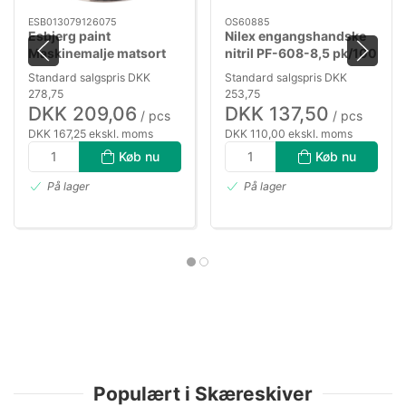
ESB013079126075
OS60885
Esbjerg paint
Nilex engangshandske
Maskinemalje matsort
nitril PF-608-8,5 pk/100
gl.20 3/4 ltr
Standard salgspris DKK
Standard salgspris DKK
278,75
253,75
DKK 209,06
DKK 137,50
/ pcs
/ pcs
DKK 167,25 ekskl. moms
DKK 110,00 ekskl. moms
Køb nu
Køb nu
På lager
På lager
Populært i Skæreskiver