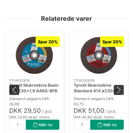
Relaterede varer
Spar 20%
Spar 20%
TY34332876
TY34332838
Tyrolit Skæreskive Basic
Tyrolit Skæreskive
41C 230×1,9 A46Q-BFB
Standard 41X ø230×1,9
A46R-BFS
Standard salgspris DKK
Standard salgspris DKK
36,88
63,75
DKK 29,50
DKK 51,00
/ pcs
/ pcs
DKK 23,60 ekskl. moms
DKK 40,80 ekskl. moms
Køb nu
Køb nu