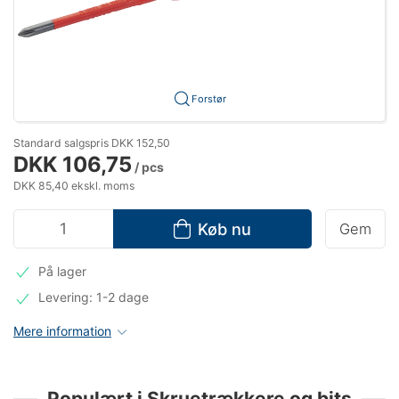
Forstør
Standard salgspris DKK 152,50
DKK 106,75
/ pcs
DKK 85,40 ekskl. moms
Køb nu
Gem
På lager
Levering: 1-2 dage
Mere information
Populært i Skruetrækkere og bits