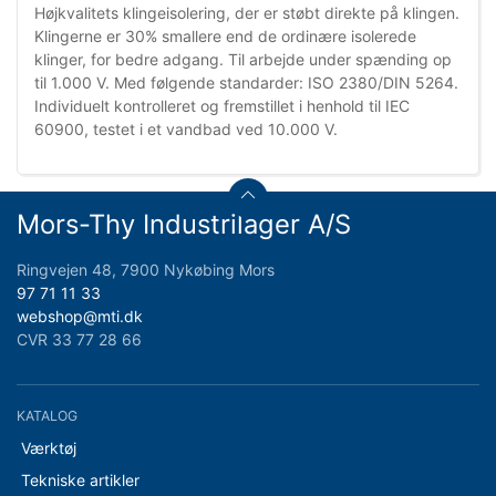
Højkvalitets klingeisolering, der er støbt direkte på klingen.
Klingerne er 30% smallere end de ordinære isolerede
klinger, for bedre adgang. Til arbejde under spænding op
til 1.000 V. Med følgende standarder: ISO 2380/DIN 5264.
Individuelt kontrolleret og fremstillet i henhold til IEC
60900, testet i et vandbad ved 10.000 V.
Mors-Thy Industrilager A/S
Ringvejen 48, 7900 Nykøbing Mors
97 71 11 33
webshop@mti.dk
CVR 33 77 28 66
KATALOG
Værktøj
Tekniske artikler