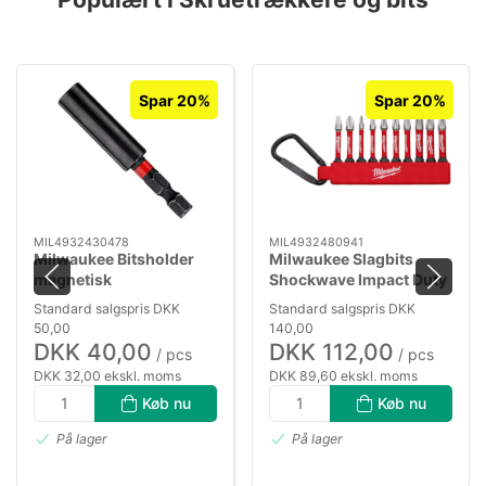
Spar 20%
Spar 20%
MIL4932430478
MIL4932480941
Milwaukee Bitsholder
Milwaukee Slagbits
magnetisk
Shockwave Impact Duty
50mm, sæt 10stk
Standard salgspris DKK
Standard salgspris DKK
50,00
140,00
DKK 40,00
DKK 112,00
/ pcs
/ pcs
DKK 32,00 ekskl. moms
DKK 89,60 ekskl. moms
Køb nu
Køb nu
På lager
På lager