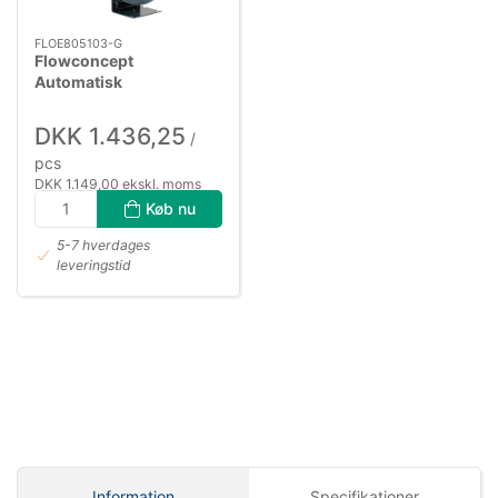
FLOE805103-G
Flowconcept
Automatisk
slangeopruller 3/8" 10
mtr polymer 20 bar
DKK 1.436,25
/
pcs
DKK 1.149,00 ekskl. moms
Køb nu
5-7 hverdages
leveringstid
Information
Specifikationer