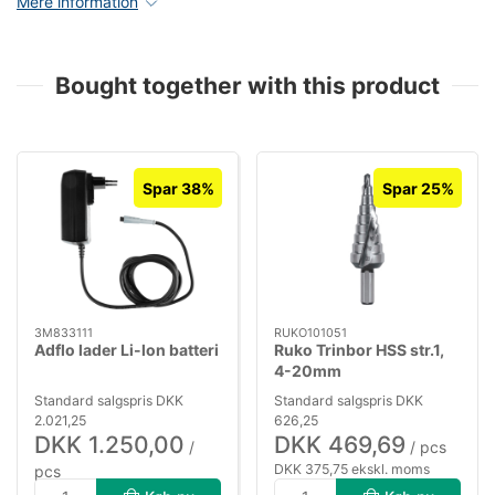
Mere information
Bought together with this product
Spar 38%
Spar 25%
3M833111
RUKO101051
Adflo lader Li-lon batteri
Ruko Trinbor HSS str.1,
4-20mm
Standard salgspris DKK
Standard salgspris DKK
2.021,25
626,25
DKK 1.250,00
DKK 469,69
/
/ pcs
DKK 375,75 ekskl. moms
pcs
DKK 1.000,00 ekskl. moms