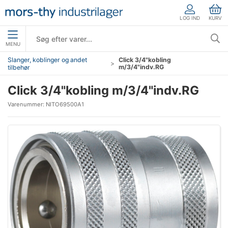
LOG IND
KURV
MENU
Slanger, koblinger og andet
Click 3/4"kobling
m/3/4"indv.RG
tilbehør
Click 3/4"kobling m/3/4"indv.RG
Varenummer:
NITO69500A1