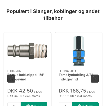
Populært i Slanger, koblinger og andet
tilbehør
FLO025312
FLO01625004
Rectus kobl.nippel 1/4"
Tema lynkobling 3/8"
udv. gevind
indv.gevind
DKK 42,50
DKK 188,75
/ pcs
/ pcs
DKK 34,00 ekskl. moms
DKK 151,00 ekskl. moms