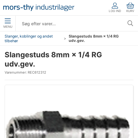
LOG IND
KURV
MENU
Slanger, koblinger og andet
Slangestuds 8mm × 1/4 RG
udv.gev.
tilbehør
Slangestuds 8mm × 1/4 RG
udv.gev.
Varenummer:
REC612312