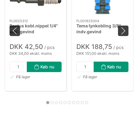
FLO025312
FLO01625004
Rectus kobl.nippel 1/4"
Tema lynkobling 3/8"
udv. gevind
indv.gevind
DKK 42,50
DKK 188,75
/ pcs
/ pcs
DKK 34,00 ekskl. moms
DKK 151,00 ekskl. moms
Køb nu
Køb nu
På lager
På lager