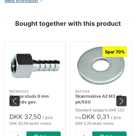
Mere information
Bought together with this product
Spar 70%
REC602202
9021034
Slange studs 6 mm
Skærmskive A2 M3 ø9
1/4"indv.gev.
pk/500
Standard salgspris DKK 1,02
DKK 37,50
DKK 0,31
/ pcs
/ pcs
Fra
DKK 30,00 ekskl. moms
DKK 0,25 ekskl. moms