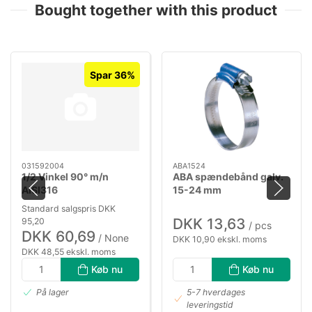
Bought together with this product
Spar 36%
031592004
ABA1524
1/2 Vinkel 90° m/n
ABA spændebånd galv.
AISI316
15-24 mm
Standard salgspris DKK
DKK 13,63
95,20
/ pcs
DKK 60,69
/ None
DKK 10,90 ekskl. moms
DKK 48,55 ekskl. moms
Køb nu
Køb nu
På lager
5-7 hverdages
leveringstid