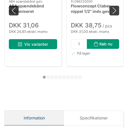
ABA spændebånd galv.
FLO86220000
ABA spændebånd
Flowconcept Claber
Galvaniseret
nippel 1/2" indv.gev.
DKK 31,06
DKK 38,75
/ pcs
DKK 24,85 ekskl. moms
DKK 31,00 ekskl. moms
Køb nu
Vis varianter
På lager
Information
Specifikationer