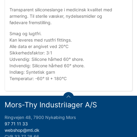
Transparent siliconeslange i medicinsk kvalitet med
armering. Til sterile væsker, nydelsesmidler og
fødevare fremstilling.
Smag og lugtfri.
Kan leveres med rustfri fittings.
Alle data er angivet ved 20°C
Sikkerhedsfaktor: 3:1
Udvendig: Silicone hårhed 60° shore.
Indvendig: Silicone hårhed 60° shore.
Indlæg: Syntetisk garn
Temperatur: -60° til + 180°C
Mors-Thy Industrilager A/S
Ringvejen 48, 7900 Nykøbing Mors
97 71 11 33
webshop@mti.dk
CVR 33 77 28 66