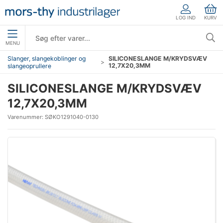
LOG IND
KURV
MENU
Slanger, slangekoblinger og
SILICONESLANGE M/KRYDSVÆV
12,7X20,3MM
slangeoprullere
SILICONESLANGE M/KRYDSVÆV
12,7X20,3MM
Varenummer:
SØKO1291040-0130