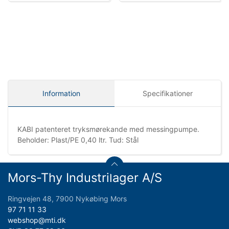
Information
Specifikationer
KABI patenteret tryksmørekande med messingpumpe.
Beholder: Plast/PE 0,40 ltr. Tud: Stål
Mors-Thy Industrilager A/S
Ringvejen 48, 7900 Nykøbing Mors
97 71 11 33
webshop@mti.dk