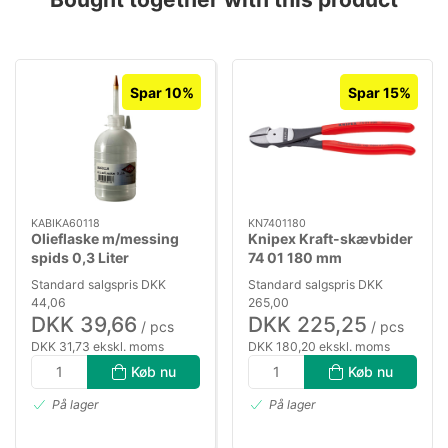
Spar 10%
Spar 15%
KABIKA60118
KN7401180
Olieflaske m/messing
Knipex Kraft-skævbider
spids 0,3 Liter
74 01 180 mm
Standard salgspris DKK
Standard salgspris DKK
44,06
265,00
DKK 39,66
DKK 225,25
/ pcs
/ pcs
DKK 31,73 ekskl. moms
DKK 180,20 ekskl. moms
Køb nu
Køb nu
På lager
På lager