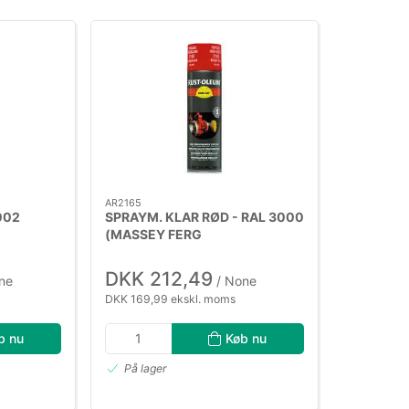
AR2165
002
SPRAYM. KLAR RØD - RAL 3000
(MASSEY FERG
DKK 212,49
ne
/ None
DKK 169,99 ekskl. moms
b nu
Køb nu
På lager