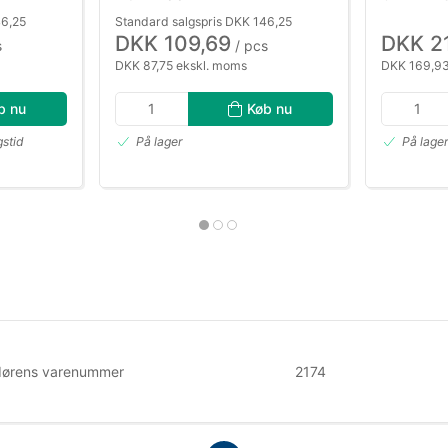
46,25
Standard salgspris DKK 146,25
DKK 109,69
DKK 2
s
/ pcs
DKK 87,75 ekskl. moms
DKK 169,93
b nu
Køb nu
gstid
På lager
På lage
dørens varenummer
2174