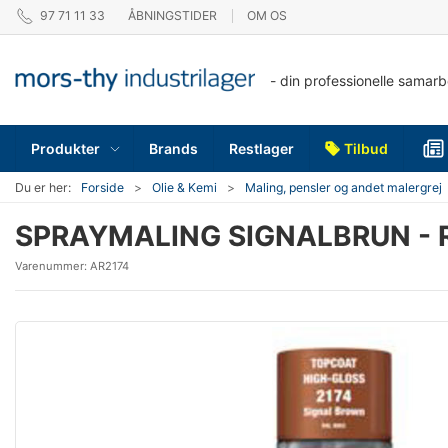
97 71 11 33
ÅBNINGSTIDER
OM OS
- din professionelle samar
Produkter
Brands
Restlager
Tilbud
Du er her:
Forside
Olie & Kemi
Maling, pensler og andet malergrej
SPRAYMALING SIGNALBRUN - 
Varenummer:
AR2174