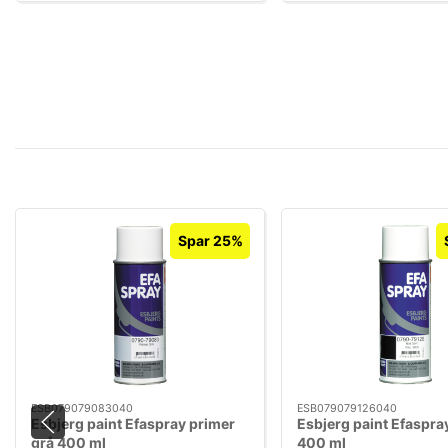
Spar 25%
ESB079079083040
ESB079079126040
Esbjerg paint Efaspray primer
Esbjerg paint Efaspra
grå 400 ml
400 ml