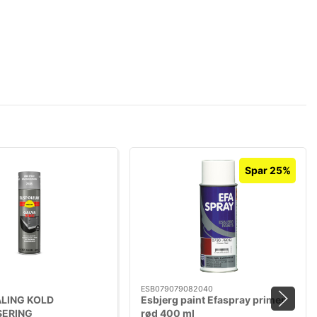
Spar 25%
ESB079079082040
LING KOLD
Esbjerg paint Efaspray primer
SERING
rød 400 ml