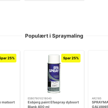
Populært i Spraymaling
Spar 25%
Spar 25%
ESB079010218040
AR2185
y matsort
Esbjerg paint Efaspray dybsort
SPRAYMA
Blank 400 ml
GALVANI