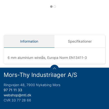
Information
Specifikationer
6 mm aluminium wirelås, Europa Norm EN13411-3
Mors-Thy Industrilager A/S
Ringvejen 48, 7900 Nykøbing Mors
97 71 11 33
webshop@mti.dk
CVR 33 77 28 66