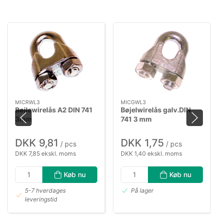
MICRWL3
MICGWL3
Bøjlewirelås A2 DIN 741
Bøjelwirelås galv.DIN
3mm
741 3 mm
DKK 9,81
DKK 1,75
/ pcs
/ pcs
DKK 7,85 ekskl. moms
DKK 1,40 ekskl. moms
Køb nu
Køb nu
5-7 hverdages
På lager
leveringstid