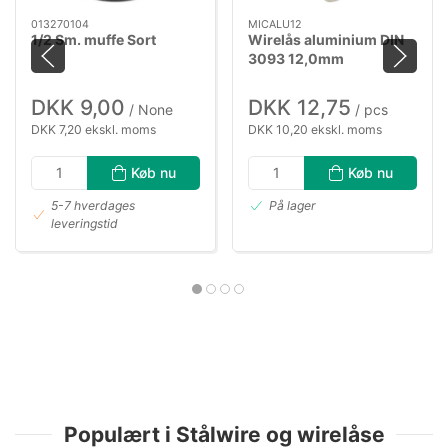
013270104
MICALU12
1/2 Sm. muffe Sort
Wirelås aluminium DIN
3093 12,0mm
DKK 9,00
DKK 12,75
/ None
/ pcs
DKK 7,20 ekskl. moms
DKK 10,20 ekskl. moms
Køb nu
Køb nu
5-7 hverdages
På lager
leveringstid
Populært i Stålwire og wirelåse