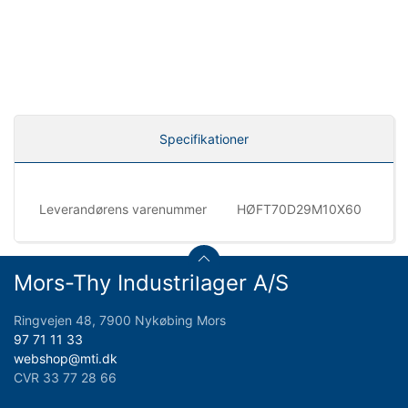
Specifikationer
Leverandørens varenummer
HØFT70D29M10X60
Mors-Thy Industrilager A/S
Ringvejen 48, 7900 Nykøbing Mors
97 71 11 33
webshop@mti.dk
CVR 33 77 28 66