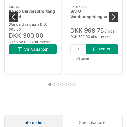
140-147
BATO71026
Bahco Universalrørtang
BATO
Model
Vandpumpetangsæt
140,141,142,143,144,147
Mamba Grip med Quick
Standard salgspris DKK
justering 175-250-300-
DKK 998,75
600,00
/ pcs
400mm. 4 dele
DKK 360,00
DKK 799,00 ekskl. moms
DKK 288,00 ekskl. moms
Køb nu
Vis varianter
På lager
Information
Specifikationer