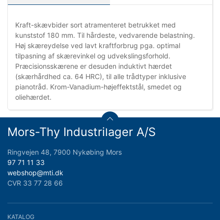
Kraft-skævbider sort atramenteret betrukket med
kunststof 180 mm. Til hårdeste, vedvarende belastning.
Høj skæreydelse ved lavt kraftforbrug pga. optimal
tilpasning af skærevinkel og udvekslingsforhold.
Præcisionsskærene er desuden induktivt hærdet
(skærhårdhed ca. 64 HRC), til alle trådtyper inklusive
pianotråd. Krom-Vanadium-højeffektstål, smedet og
oliehærdet.
Mors-Thy Industrilager A/S
Ringvejen 48, 7900 Nykøbing Mors
97 71 11 33
webshop@mti.dk
CVR 33 77 28 66
KATALOG