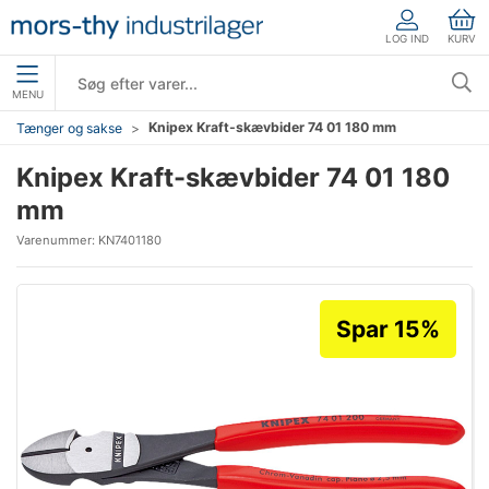
LOG IND
KURV
MENU
Knipex Kraft-skævbider 74 01 180 mm
Tænger og sakse
Knipex Kraft-skævbider 74 01 180
mm
Varenummer:
KN7401180
Spar 15%