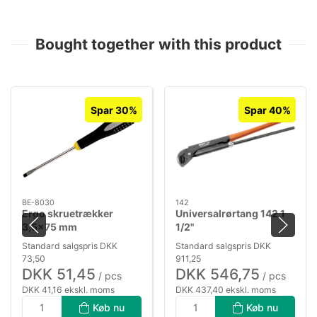
Bought together with this product
Spar 30%
Spar 40%
BE-8030
142
Ergo skruetrækker
Universalrørtang 142 1
3,5×75 mm
1/2"
Standard salgspris DKK
Standard salgspris DKK
73,50
911,25
DKK 51,45
DKK 546,75
/ pcs
/ pcs
DKK 41,16 ekskl. moms
DKK 437,40 ekskl. moms
Køb nu
Køb nu