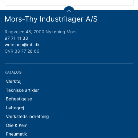
Mors-Thy Industrilager A/S
Ringvejen 48, 7900 Nykøbing Mors
97 71 11 33
webshop@mti.dk
CVR 33 77 28 66
KATALOG
Værktøj
Tekniske artikler
Befæstigelse
Løftegrej
Værksteds indretning
Olie & Kemi
Pneumatik