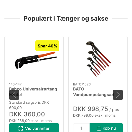
Populært i Tænger og sakse
Spar 40%
140-147
BATO71026
Bahco Universalrørtang
BATO
Model
Vandpumpetangsæt
140,141,142,143,144,147
Mamba Grip med Quick
Standard salgspris DKK
justering 175-250-300-
DKK 998,75
600,00
/ pcs
400mm. 4 dele
DKK 360,00
DKK 799,00 ekskl. moms
DKK 288,00 ekskl. moms
Køb nu
Vis varianter