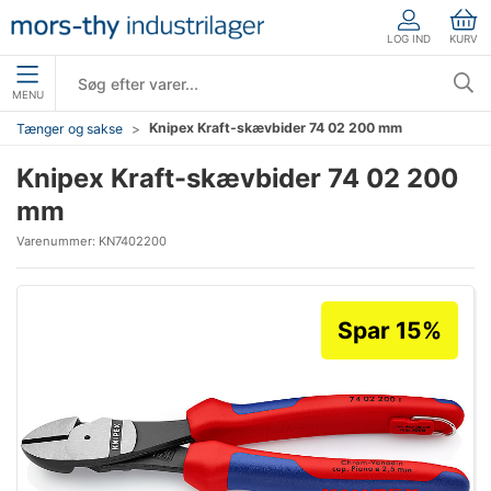
LOG IND
KURV
MENU
Knipex Kraft-skævbider 74 02 200 mm
Tænger og sakse
Knipex Kraft-skævbider 74 02 200
mm
Varenummer:
KN7402200
Spar 15%