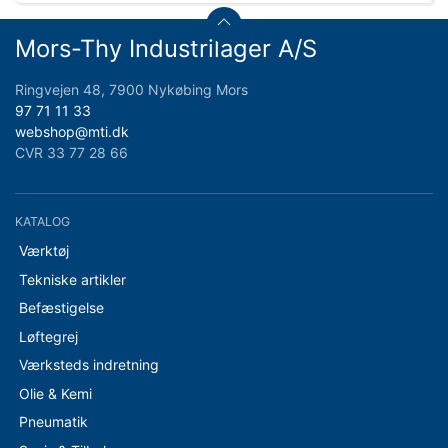
Mors-Thy Industrilager A/S
Ringvejen 48, 7900 Nykøbing Mors
97 71 11 33
webshop@mti.dk
CVR 33 77 28 66
KATALOG
Værktøj
Tekniske artikler
Befæstigelse
Løftegrej
Værksteds indretning
Olie & Kemi
Pneumatik