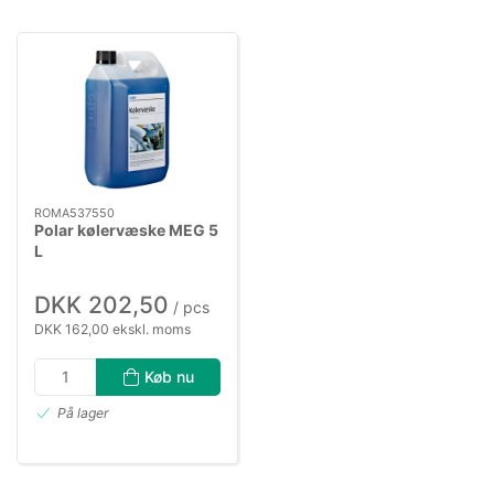
ROMA537550
Polar kølervæske MEG 5
L
DKK 202,50
/ pcs
DKK 162,00 ekskl. moms
Køb nu
På lager