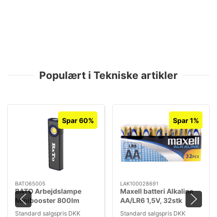
Populært i Tekniske artikler
Spar 60%
Spar 1%
BATO65005
LAK100028691
BATO Arbejdslampe
Maxell batteri Alkaline
Minibooster 800lm
AA/LR6 1,5V, 32stk
genopl.
Standard salgspris DKK
Standard salgspris DKK