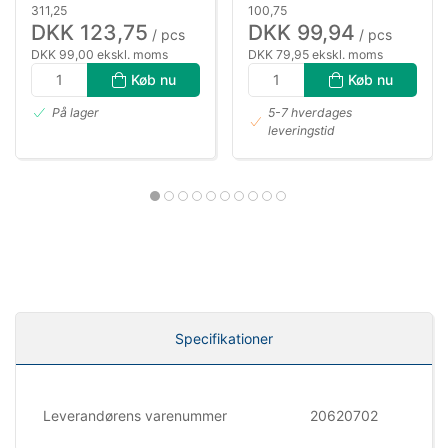
311,25
100,75
DKK 123,75
DKK 99,94
/ pcs
/ pcs
DKK 99,00 ekskl. moms
DKK 79,95 ekskl. moms
Køb nu
Køb nu
På lager
5-7 hverdages
leveringstid
Specifikationer
Leverandørens varenummer
20620702