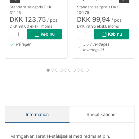
genopl.
Standard salgspris DKK
Standard salgspris DKK
311,25
100,75
DKK 123,75
DKK 99,94
/ pcs
/ pcs
DKK 99,00 ekskl. moms
DKK 79,95 ekskl. moms
Køb nu
Køb nu
På lager
5-7 hverdages
leveringstid
Information
Specifikationer
Varmgalvaniseret H-stålsjækel med rødmalet pin.