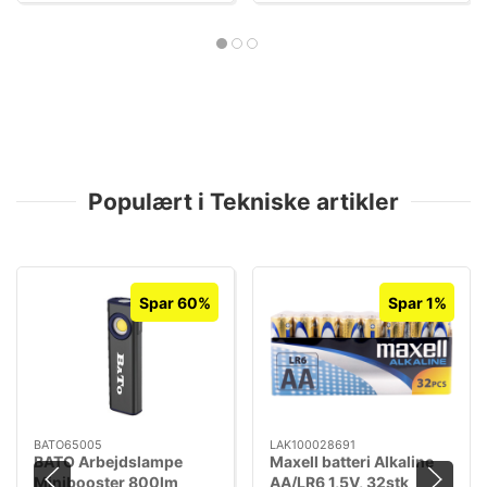
Populært i Tekniske artikler
Spar 60%
Spar 1%
BATO65005
LAK100028691
BATO Arbejdslampe
Maxell batteri Alkaline
Minibooster 800lm
AA/LR6 1,5V, 32stk