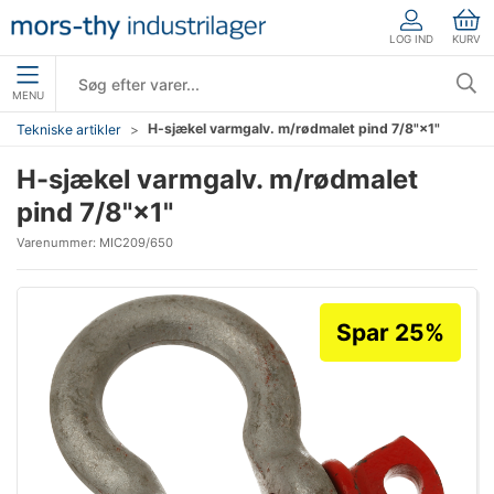
LOG IND
KURV
MENU
H-sjækel varmgalv. m/rødmalet pind 7/8"×1"
Tekniske artikler
H-sjækel varmgalv. m/rødmalet
pind 7/8"×1"
Varenummer:
MIC209/650
Spar 25%