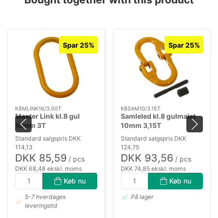
Spar 25%
Spar 25%
K8MLINK16/3.00T
K8SAM10/3.15T
Master Link kl.8 gul
Samleled kl.8 gulmalet
16mm 3T
10mm 3,15T
Standard salgspris DKK
Standard salgspris DKK
114,13
124,75
DKK 85,59
DKK 93,56
/ pcs
/ pcs
DKK 68,48 ekskl. moms
DKK 74,85 ekskl. moms
Køb nu
Køb nu
5-7 hverdages
På lager
leveringstid