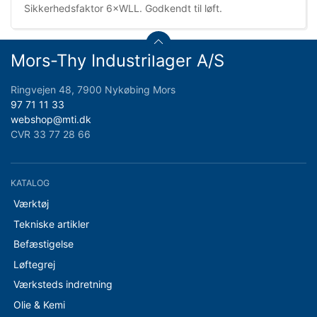
Sikkerhedsfaktor 6×WLL. Godkendt til løft.
Mors-Thy Industrilager A/S
Ringvejen 48, 7900 Nykøbing Mors
97 71 11 33
webshop@mti.dk
CVR 33 77 28 66
KATALOG
Værktøj
Tekniske artikler
Befæstigelse
Løftegrej
Værksteds indretning
Olie & Kemi