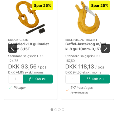
Spar 25%
Spar 25%
K8SAM10/3.15T
K8CLEVISLAST10/3.15T
Samleled kl.8 gulmalet
Gaffel-lastekrog m/pal
10mm 3,15T
kl.8 gul10mm-3,15T
Standard salgspris DKK
Standard salgspris DKK
124,75
157,50
DKK 93,56
DKK 118,13
/ pcs
/ pcs
DKK 74,85 ekskl. moms
DKK 94,50 ekskl. moms
Køb nu
Køb nu
På lager
5-7 hverdages
leveringstid