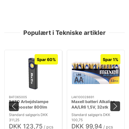
Populært i Tekniske artikler
Spar 60%
Spar 1%
BATO65005
LAK100028691
BATO Arbejdslampe
Maxell batteri Alkaline
Minibooster 800lm
AA/LR6 1,5V, 32stk
genopl.
Standard salgspris DKK
Standard salgspris DKK
311,25
100,75
DKK 123,75
DKK 99,94
/ pcs
/ pcs