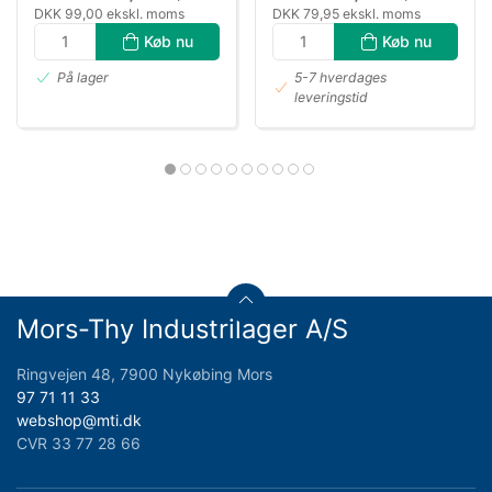
DKK 99,00 ekskl. moms
DKK 79,95 ekskl. moms
Køb nu
Køb nu
På lager
5-7 hverdages
leveringstid
Mors-Thy Industrilager A/S
Ringvejen 48, 7900 Nykøbing Mors
97 71 11 33
webshop@mti.dk
CVR 33 77 28 66